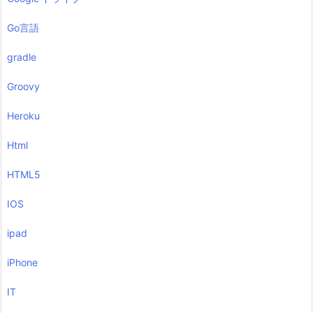
Go言語
gradle
Groovy
Heroku
Html
HTML5
IOS
ipad
iPhone
IT