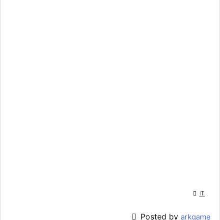

IT

Posted by
arkgame