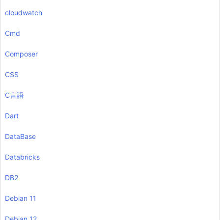
cloudwatch
Cmd
Composer
CSS
C言語
Dart
DataBase
Databricks
DB2
Debian 11
Debian 12