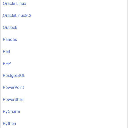
Oracle Linux
OracleLinux9.3
Outlook
Pandas
Perl
PHP
PostgreSQL
PowerPoint
PowerShell
PyCharm
Python