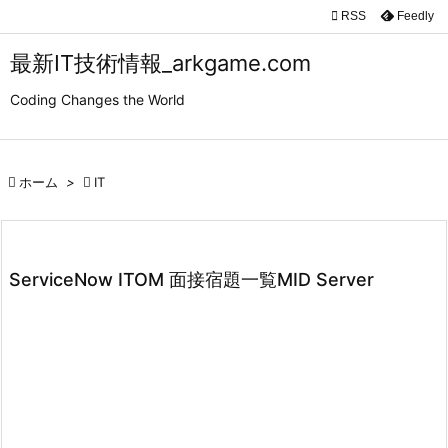

RSS
Feedly

メニュ
最新IT技術情報_arkgame.com

Coding Changes the World
サイド

前へ

ホーム
>

IT

次へ

検索
ServiceNow ITOM 面接宿題一覧MID Server