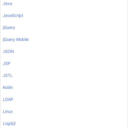
Java
JavaScript
jQuery
jQuery Mobile
JSON
JSP
JSTL
Kotlin
LDAP
Linux
Log4j2