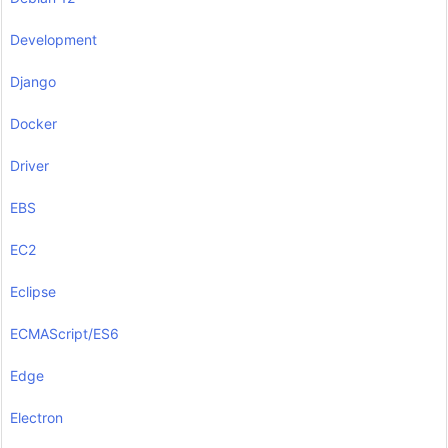
Development
Django
Docker
Driver
EBS
EC2
Eclipse
ECMAScript/ES6
Edge
Electron