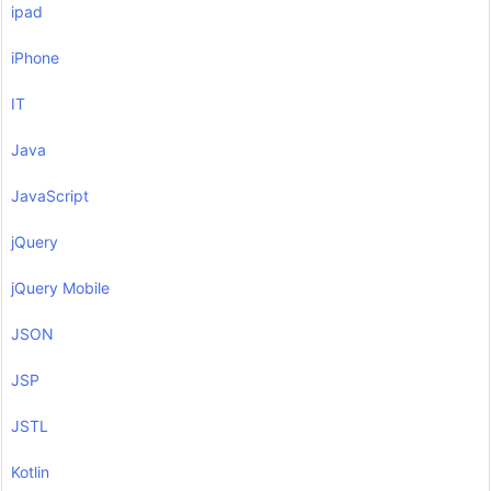
ipad
iPhone
IT
Java
JavaScript
jQuery
jQuery Mobile
JSON
JSP
JSTL
Kotlin