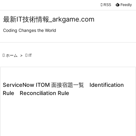

RSS
Feedly

メニュ
最新IT技術情報_arkgame.com

Coding Changes the World
サイド

前へ

ホーム
>

IT

次へ

検索
ServiceNow ITOM 面接宿題一覧 Identification
Rule Reconciliation Rule