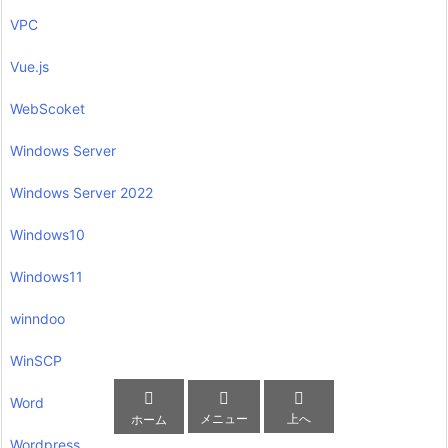
VPC
Vue.js
WebScoket
Windows Server
Windows Server 2022
Windows10
Windows11
winndoo
WinSCP



Word
メニュー
上へ
ホーム
Wordpress