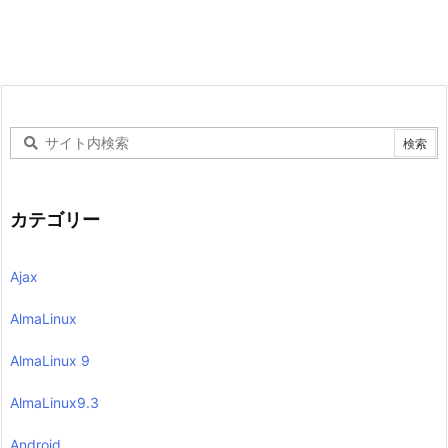
カテゴリー
Ajax
AlmaLinux
AlmaLinux 9
AlmaLinux9.3
Android