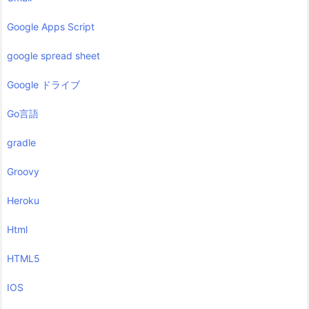
Google Apps Script
google spread sheet
Google ドライブ
Go言語
gradle
Groovy
Heroku
Html
HTML5
IOS