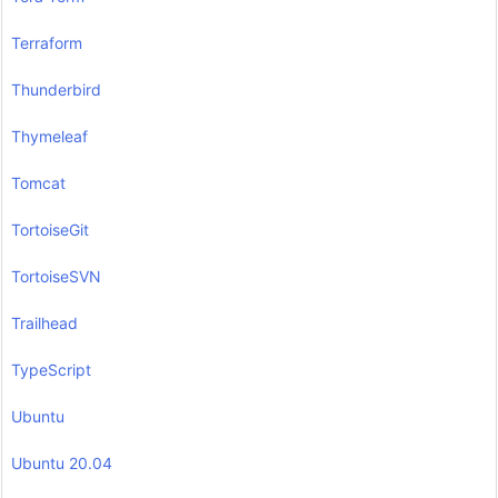
Terraform
Thunderbird
Thymeleaf
Tomcat
TortoiseGit
TortoiseSVN
Trailhead
TypeScript
Ubuntu
Ubuntu 20.04