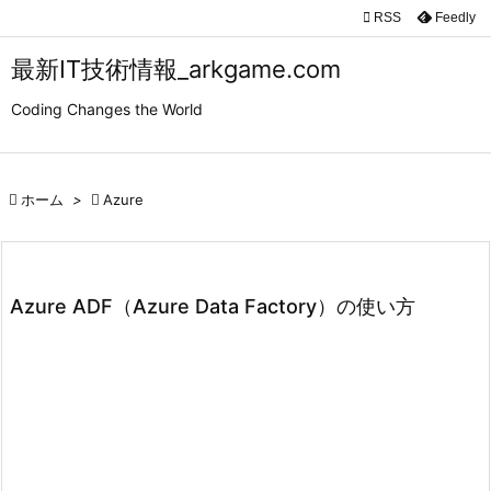

RSS
Feedly

メニュ
最新IT技術情報_arkgame.com

Coding Changes the World
サイド

前へ

ホーム
>

Azure

次へ

検索
Azure ADF（Azure Data Factory）の使い方