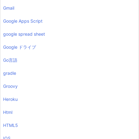
Gmail
Google Apps Script
google spread sheet
Google ドライブ
Go言語
gradle
Groovy
Heroku
Html
HTML5
IOS