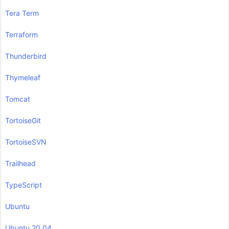
Tera Term
Terraform
Thunderbird
Thymeleaf
Tomcat
TortoiseGit
TortoiseSVN
Trailhead
TypeScript
Ubuntu
Ubuntu 20.04