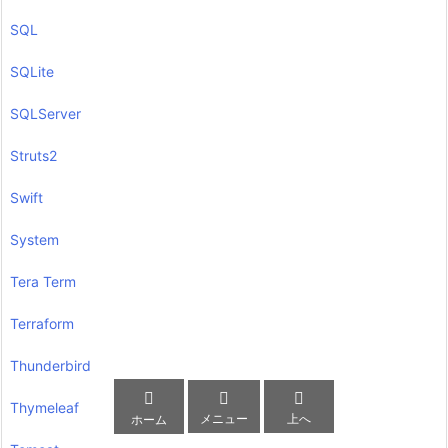
SQL
SQLite
SQLServer
Struts2
Swift
System
Tera Term
Terraform
Thunderbird



Thymeleaf
メニュー
上へ
ホーム