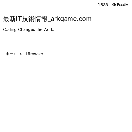

RSS
Feedly

メニュ
最新IT技術情報_arkgame.com

Coding Changes the World
サイド

前へ

ホーム
>

Browser

次へ

検索