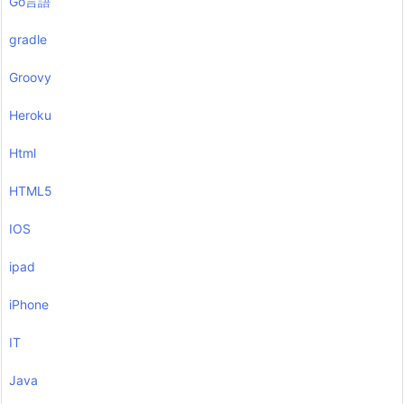
Go言語
gradle
Groovy
Heroku
Html
HTML5
IOS
ipad
iPhone
IT
Java