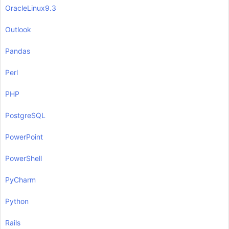
OracleLinux9.3
Outlook
Pandas
Perl
PHP
PostgreSQL
PowerPoint
PowerShell
PyCharm
Python
Rails