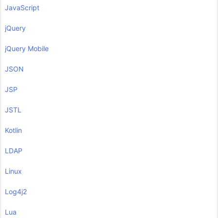
JavaScript
jQuery
jQuery Mobile
JSON
JSP
JSTL
Kotlin
LDAP
Linux
Log4j2
Lua