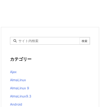
カテゴリー
Ajax
AlmaLinux
AlmaLinux 9
AlmaLinux9.3
Android