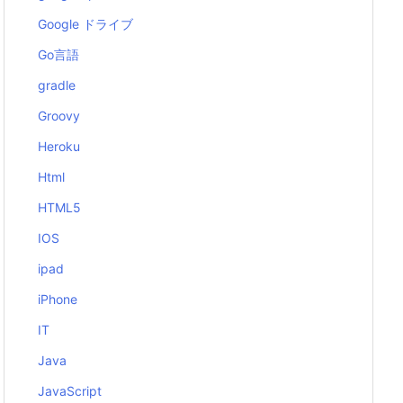
Google ドライブ
Go言語
gradle
Groovy
Heroku
Html
HTML5
IOS
ipad
iPhone
IT
Java
JavaScript