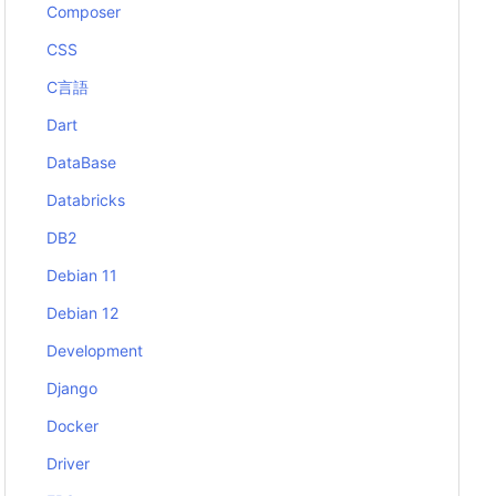
Composer
CSS
C言語
Dart
DataBase
Databricks
DB2
Debian 11
Debian 12
Development
Django
Docker
Driver