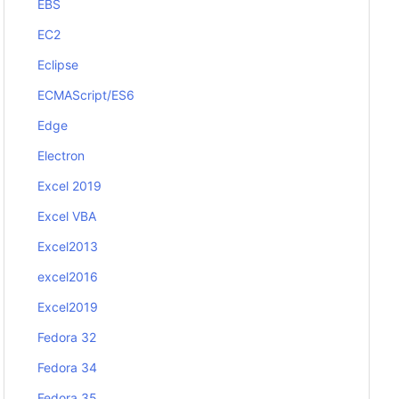
EBS
EC2
Eclipse
ECMAScript/ES6
Edge
Electron
Excel 2019
Excel VBA
Excel2013
excel2016
Excel2019
Fedora 32
Fedora 34
Fedora 35