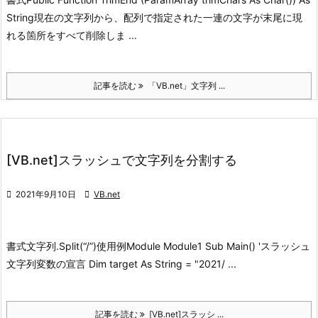
String
現在の文字列から、配列で指定された一連の文字が末尾に現
れる箇所をすべて削除しま ...
記事を読む
「VB.net」文字列 ...
[VB.net]スラッシュで文字列を分割する

2021年9月10日

VB.net
書式
文字列.Split(“/”)
使用例
Module Module1 Sub Main() 'スラッシュ
文字列変数の宣言 Dim target As String = "2021/ ...
記事を読む
[VB.net]スラッシ ...