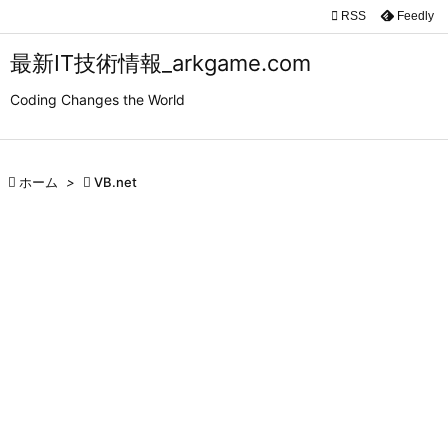

RSS
Feedly

メニュ
最新IT技術情報_arkgame.com

Coding Changes the World
サイド

前へ

ホーム
>

VB.net

次へ

検索