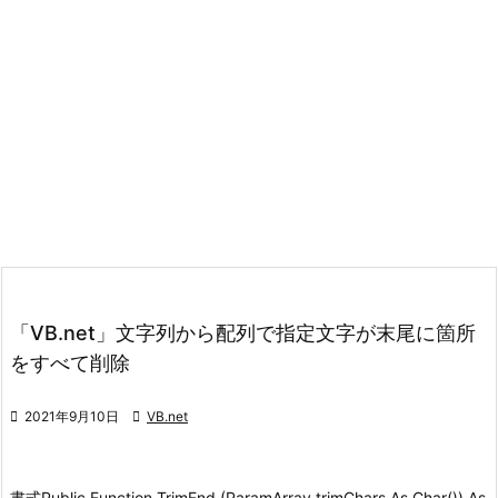
「VB.net」文字列から配列で指定文字が末尾に箇所
をすべて削除

2021年9月10日

VB.net
書式
Public Function TrimEnd (ParamArray trimChars As Char()) As