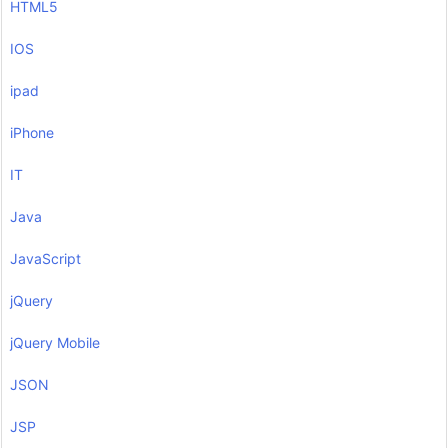
HTML5
IOS
ipad
iPhone
IT
Java
JavaScript
jQuery
jQuery Mobile
JSON
JSP