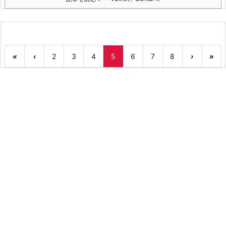
«
‹
2
3
4
5
6
7
8
›
»