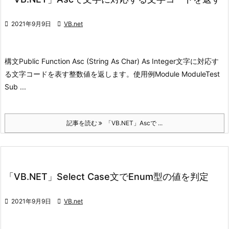

2021年9月9日

VB.net
構文
Public Function Asc (String As Char) As Integer
文字に対応す
る文字コードを表す整数値を返します。
使用例
Module ModuleTest
Sub ...
記事を読む
「VB.NET」Ascで ...
「VB.NET」Select Case文でEnum型の値を判定

2021年9月9日

VB.net