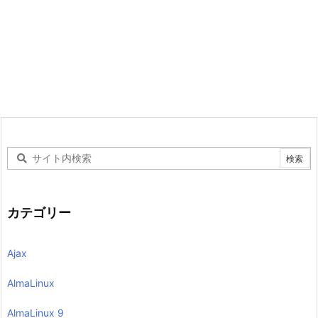
カテゴリー
Ajax
AlmaLinux
AlmaLinux 9