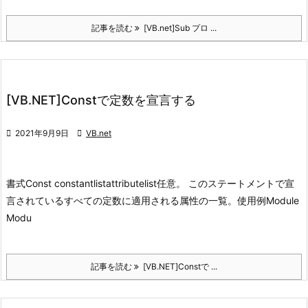
記事を読む
[VB.net]Sub プロ ...
[VB.NET]Constで定数を宣言する

2021年9月9日

VB.net
書式
Const constantlist
attributelist
任意。 このステートメントで宣
言されているすべての定数に適用される属性の一覧。
使用例
Module
Modu
記事を読む
[VB.NET]Constで ...