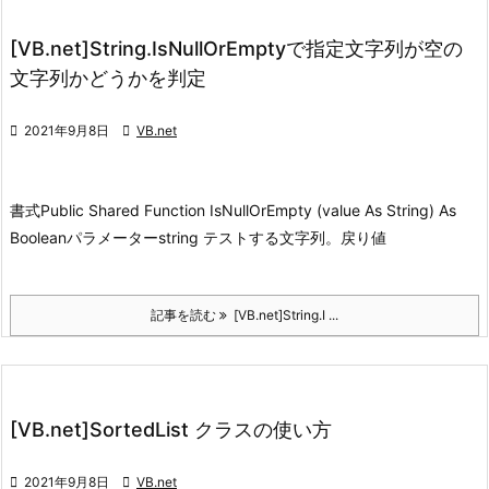
[VB.net]String.IsNullOrEmptyで指定文字列が空の
文字列かどうかを判定

2021年9月8日

VB.net
書式
Public Shared Function IsNullOrEmpty (value As String) As
Boolean
パラメーター
string テストする文字列。
戻り値
記事を読む
[VB.net]String.I ...
[VB.net]SortedList クラスの使い方

2021年9月8日

VB.net