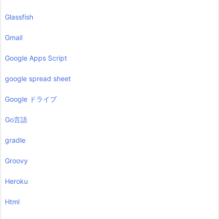
Glassfish
Gmail
Google Apps Script
google spread sheet
Google ドライブ
Go言語
gradle
Groovy
Heroku
Html