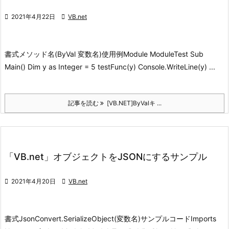

2021年4月22日

VB.net
書式
メソッド名(ByVal 変数名)
使用例
Module ModuleTest Sub
Main() Dim y as Integer = 5 testFunc(y) Console.WriteLine(y) ...
記事を読む
[VB.NET]ByValキ ...
「VB.net」オブジェクトをJSONにするサンプル

2021年4月20日

VB.net
書式
JsonConvert.SerializeObject(変数名)
サンプルコード
Imports