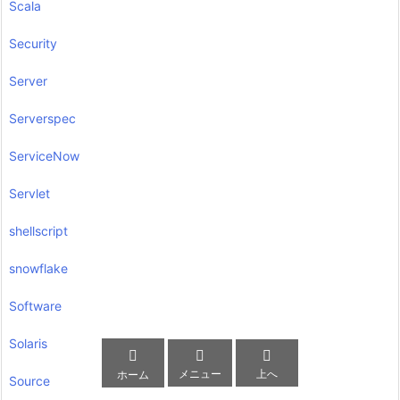
Scala
Security
Server
Serverspec
ServiceNow
Servlet
shellscript
snowflake
Software
Solaris



メニュー
上へ
ホーム
Source