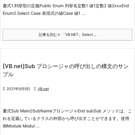
書式
1.列挙型の定義
Public Enum 列挙名
定数1 値1
定数2 値2
xxx
End
Enum
2.Select Case 表現式の値
Case 値1 ...
記事を読む
「VB.NET」Select ...
[VB.net]Sub プロシージャの呼び出しの構文のサン
プル

2021年9月9日

VB.net
書式
Sub Main()
SubNameプロシージャ
End sub
Sub メソッドは、こ
れを定義しているクラスの外部から呼び出すことができます。
使用
例
Module Modul ...