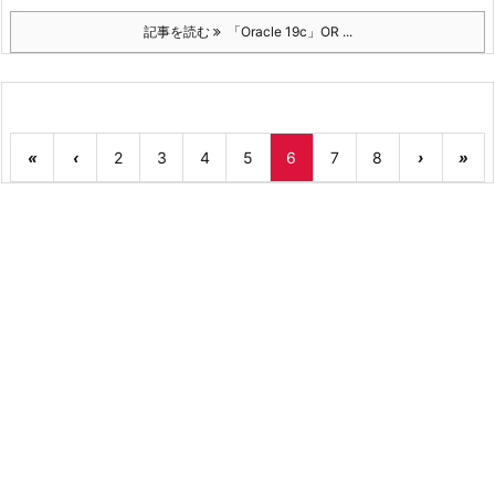
記事を読む
「Oracle 19c」OR ...
«
‹
2
3
4
5
6
7
8
›
»