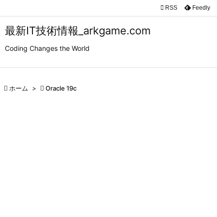

RSS
Feedly

メニュ
最新IT技術情報_arkgame.com

Coding Changes the World
サイド

前へ

ホーム
>

Oracle 19c

次へ

検索