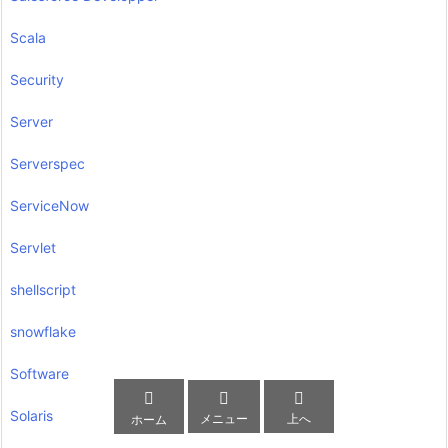
Scala
Security
Server
Serverspec
ServiceNow
Servlet
shellscript
snowflake
Software



Solaris
メニュー
上へ
ホーム