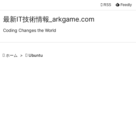

RSS
Feedly

メニュ
最新IT技術情報_arkgame.com

Coding Changes the World
サイド

前へ

ホーム
>

Ubuntu

次へ

検索