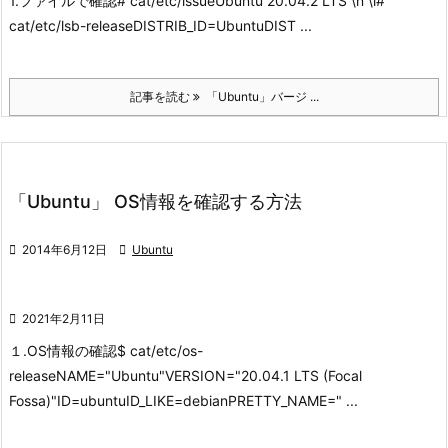
1.ファイルで確認
# cat/etc/issue
Ubuntu 20.04.2 LTS \n \l
#
cat/etc/lsb-release
DISTRIB_ID=Ubuntu
DIST ...
記事を読む
「Ubuntu」バージ ...
「Ubuntu」 OS情報を確認する方法

2014年6月12日

Ubuntu

2021年2月11日
１.OS情報の確認
$ cat/etc/os-
releaseNAME="Ubuntu"VERSION="20.04.1 LTS (Focal
Fossa)"ID=ubuntuID_LIKE=debianPRETTY_NAME=" ...