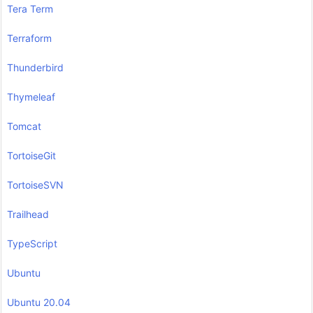
Tera Term
Terraform
Thunderbird
Thymeleaf
Tomcat
TortoiseGit
TortoiseSVN
Trailhead
TypeScript
Ubuntu
Ubuntu 20.04