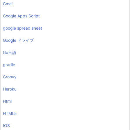
Gmail
Google Apps Script
google spread sheet
Google ドライブ
Go言語
gradle
Groovy
Heroku
Html
HTML5
IOS