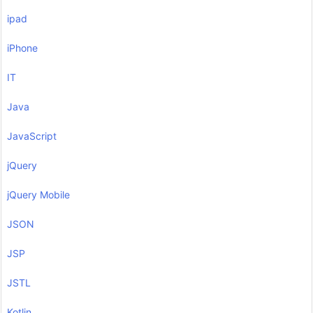
ipad
iPhone
IT
Java
JavaScript
jQuery
jQuery Mobile
JSON
JSP
JSTL
Kotlin