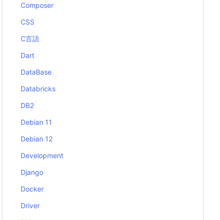
Composer
CSS
C言語
Dart
DataBase
Databricks
DB2
Debian 11
Debian 12
Development
Django
Docker
Driver