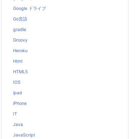
Google ドライブ
Go言語
gradle
Groovy
Heroku
Html
HTML5
IOS
ipad
iPhone
IT
Java
JavaScript