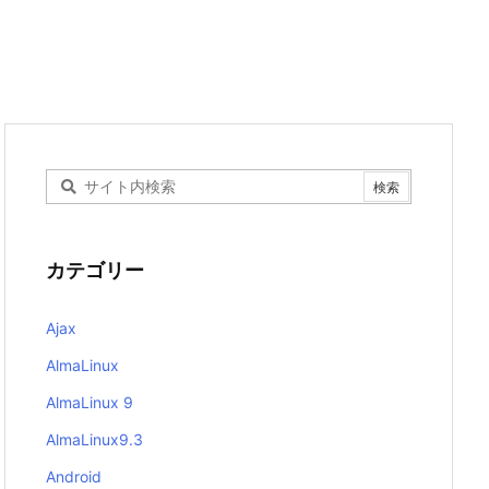
カテゴリー
Ajax
AlmaLinux
AlmaLinux 9
AlmaLinux9.3
Android