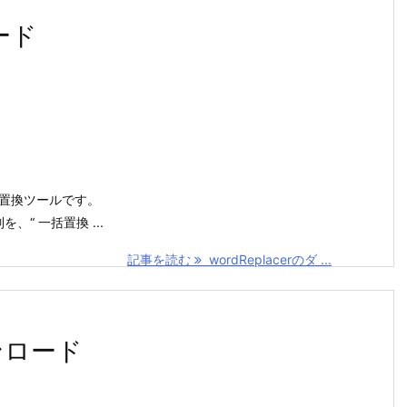
ロード
ト一括置換ツールです。
、“ 一括置換 ...
記事を読む
wordReplacerのダ ...
ウンロード