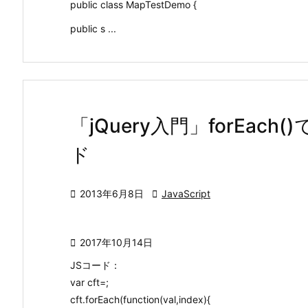
public class MapTestDemo {
public s ...
「jQuery入門」forEa
ド

2013年6月8日

JavaScript

2017年10月14日
JSコード：
var cft=;
cft.forEach(function(val,index){