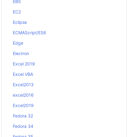
EBS
EC2
Eclipse
ECMAScript/ES6
Edge
Electron
Excel 2019
Excel VBA
Excel2013
excel2016
Excel2019
Fedora 32
Fedora 34
Fedora 35