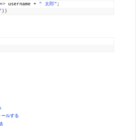
=
>
 username + 
" 太郎"
;
"
))
る
ストールする
法