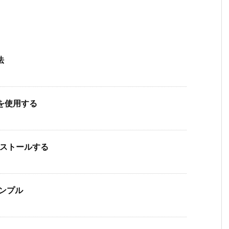
法
) を使用する
をインストールする
サンプル