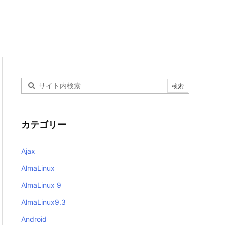
カテゴリー
Ajax
AlmaLinux
AlmaLinux 9
AlmaLinux9.3
Android