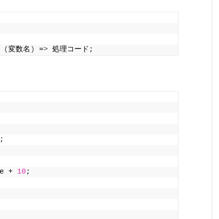
 
(
変数名
)
 =
>
 処理コード;
;
e + 
10
;