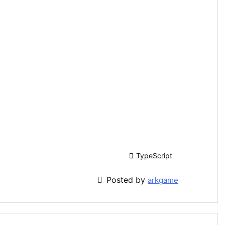

TypeScript

Posted by
arkgame