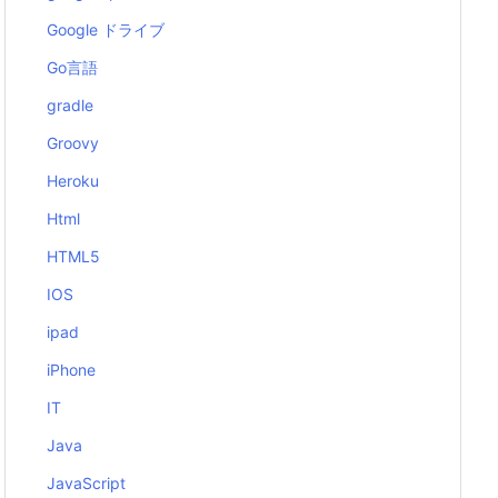
Google ドライブ
Go言語
gradle
Groovy
Heroku
Html
HTML5
IOS
ipad
iPhone
IT
Java
JavaScript