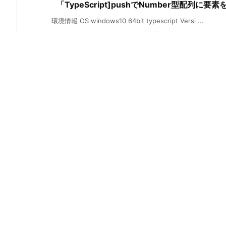
「TypeScript]pushでNumber型配列に要
環境情報 OS windows10 64bit typescript Versi ...