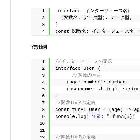
interface　インターフェース名
{
(
変数名: データ型
)
: データ型;
}
const 関数名: インターフェース名 =
使用例
//インターフェースの定義
interface User 
{
//関数の宣言
(
age: number
)
: number;
(
username: string
)
: string
}
//関数funAの定義
const funA: User = 
(
age
)
 =
>
 ag
console.
log
(
"年齢: "
+
funA
(
5
))
//関数funBの定義