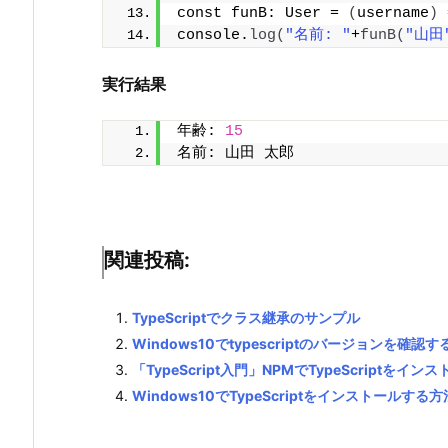
const funB: User = 
(
username
)
 
console.
log
(
"名前: "
+
funB
(
"山田
実行結果
年齢: 
15
名前: 山田 太郎
関連投稿:
TypeScriptでクラス継承のサンプル
Windows10でtypescriptのバージョンを確認す
「TypeScript入門」NPMでTypeScriptをイン
Windows10でTypeScriptをインストールする方