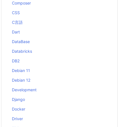
Composer
CSS
C言語
Dart
DataBase
Databricks
DB2
Debian 11
Debian 12
Development
Django
Docker
Driver