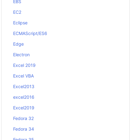
EBS
EC2
Eclipse
ECMAScript/ES6
Edge
Electron
Excel 2019
Excel VBA
Excel2013
excel2016
Excel2019
Fedora 32
Fedora 34
Fedora 35