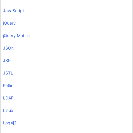
JavaScript
jQuery
jQuery Mobile
JSON
JSP
JSTL
Kotlin
LDAP
Linux
Log4j2