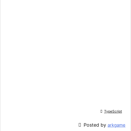

TypeScript

Posted by
arkgame