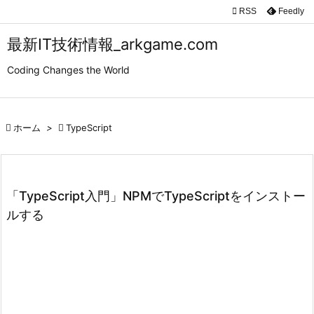

RSS
Feedly

メニュ
最新IT技術情報_arkgame.com

Coding Changes the World
サイド

前へ

ホーム
>

TypeScript

次へ

検索
「TypeScript入門」NPMでTypeScriptをインストー
ルする