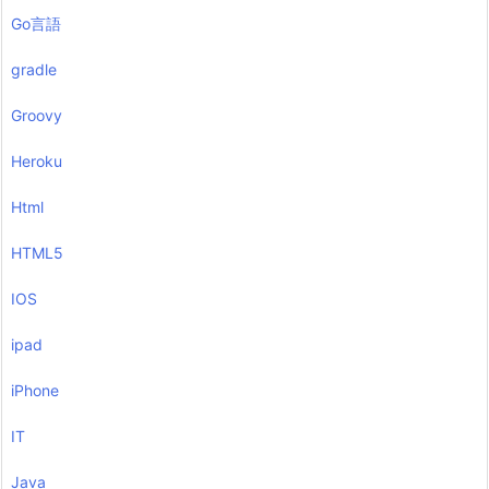
Go言語
gradle
Groovy
Heroku
Html
HTML5
IOS
ipad
iPhone
IT
Java