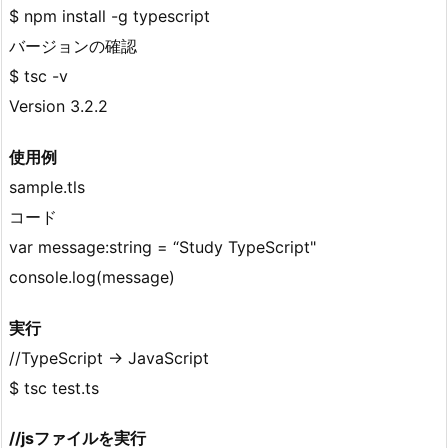
$ npm install -g typescript
バージョンの確認
$ tsc -v
Version 3.2.2
使用例
sample.tls
コード
var message:string = “Study TypeScript"
console.log(message)
実行
//TypeScript -> JavaScript
$ tsc test.ts
//jsファイルを実行