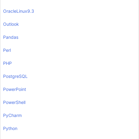
OracleLinux9.3
Outlook
Pandas
Perl
PHP
PostgreSQL
PowerPoint
PowerShell
PyCharm
Python