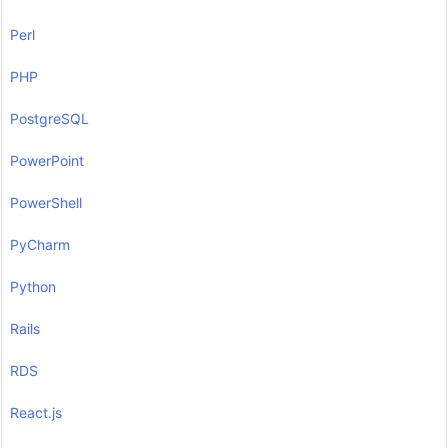
Perl
PHP
PostgreSQL
PowerPoint
PowerShell
PyCharm
Python
Rails
RDS
React.js