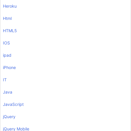
Heroku
Html
HTML5
IOS
ipad
iPhone
IT
Java
JavaScript
jQuery
jQuery Mobile