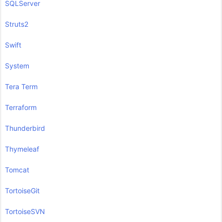
SQLServer
Struts2
Swift
System
Tera Term
Terraform
Thunderbird
Thymeleaf
Tomcat
TortoiseGit
TortoiseSVN