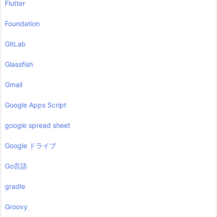
Flutter
Foundation
GitLab
Glassfish
Gmail
Google Apps Script
google spread sheet
Google ドライブ
Go言語
gradle
Groovy