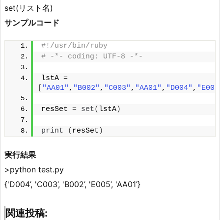
set(リスト名)
サンプルコード
#!/usr/bin/ruby
# -*- coding: UTF-8 -*-
lstA = 
[
"AA01"
,
"B002"
,
"C003"
,
"AA01"
,
"D004"
,
"E005
resSet = 
set
(
lstA
)
print
(
resSet
)
実行結果
>python test.py
{'D004’, 'C003’, 'B002’, 'E005’, 'AA01’}
関連投稿: