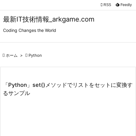

RSS
Feedly

メニュ
最新IT技術情報_arkgame.com

Coding Changes the World
サイド

前へ

ホーム
>

Python

次へ

検索
「Python」set()メソッドでリストをセットに変換す
るサンプル