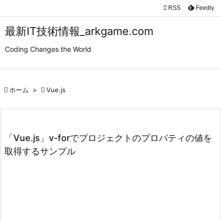

RSS
Feedly

メニュ
最新IT技術情報_arkgame.com

Coding Changes the World
サイド

前へ

ホーム
>

Vue.js

次へ

検索
「Vue.js」v-forでプロジェクトのプロパティの値を
取得するサンプル