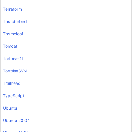
Terraform
Thunderbird
Thymeleaf
Tomcat
TortoiseGit
TortoiseSVN
Trailhead
TypeScript
Ubuntu
Ubuntu 20.04