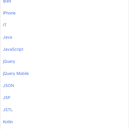
ipad
iPhone
IT
Java
JavaScript
jQuery
jQuery Mobile
JSON
JSP
JSTL
Kotlin