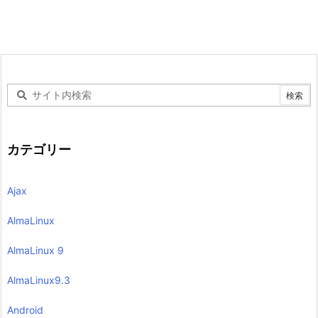
カテゴリー
Ajax
AlmaLinux
AlmaLinux 9
AlmaLinux9.3
Android