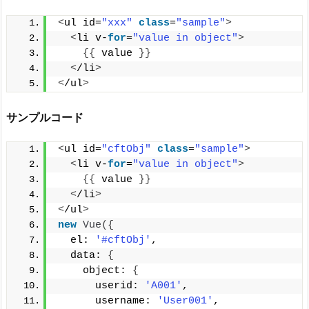
<
ul id=
"xxx"
class
=
"sample"
>
<
li v-
for
=
"value in object"
>
{{
 value 
}}
<
/li
>
<
/ul
>
サンプルコード
<
ul id=
"cftObj"
class
=
"sample"
>
<
li v-
for
=
"value in object"
>
{{
 value 
}}
<
/li
>
<
/ul
>
new
Vue
({
  el: 
'#cftObj'
,
  data: 
{
    object: 
{
      userid: 
'A001'
,
      username: 
'User001'
,