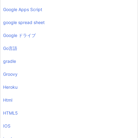
Google Apps Script
google spread sheet
Google ドライブ
Go言語
gradle
Groovy
Heroku
Html
HTML5
IOS