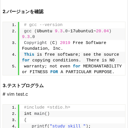
2.バージョンを確認
# gcc --version
gcc
(
Ubuntu 
9.3
.
0
-17ubuntu1~
20.04
)
9.3
.
0
Copyright
(
C
)
2019
 Free Software 
Foundation, Inc.
This
 is free software; see the source 
for
 copying conditions.  There is NO
warranty; not even 
for
 MERCHANTABILITY 
or FITNESS 
FOR
 A PARTICULAR PURPOSE.
3.テストプログラム
# vim test.c
#include <stdio.h>
int 
main
()
{
printf
(
"study skill "
)
;