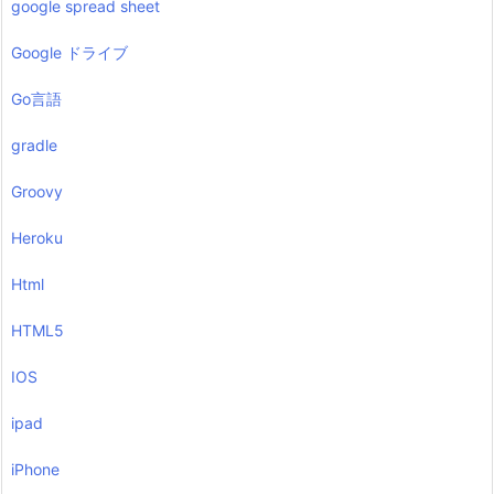
google spread sheet
Google ドライブ
Go言語
gradle
Groovy
Heroku
Html
HTML5
IOS
ipad
iPhone