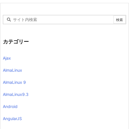
カテゴリー
Ajax
AlmaLinux
AlmaLinux 9
AlmaLinux9.3
Android
AngularJS