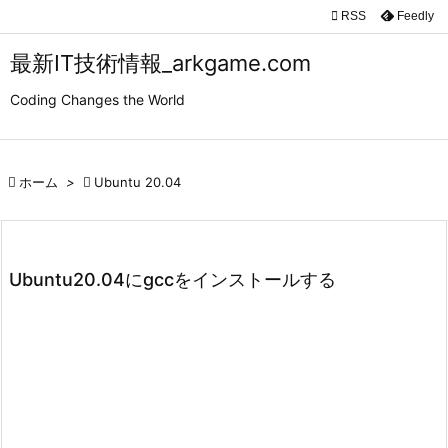

RSS
Feedly

メニュ
最新IT技術情報_arkgame.com

Coding Changes the World
サイド

前へ

ホーム
>

Ubuntu 20.04

次へ

検索
Ubuntu20.04にgccをインストールする