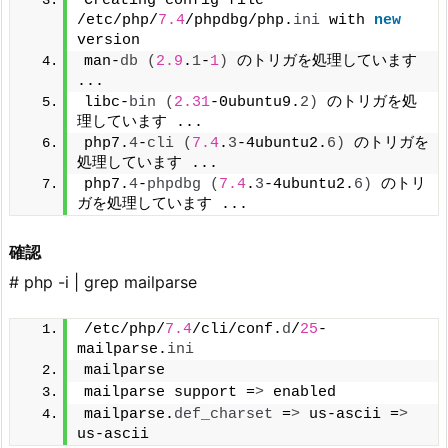
Creating config file 
/etc/php/
7.4
/phpdbg/php.
ini
 with 
new
version
man-
db
(
2.9
.
1
-
1
)
 のトリガを処理しています 
...
libc-
bin
(
2.31
-0ubuntu9.
2
)
 のトリガを処
理しています ...
php7.
4
-
cli
(
7.4
.
3
-4ubuntu2.
6
)
 のトリガを
処理しています ...
php7.
4
-
phpdbg
(
7.4
.
3
-4ubuntu2.
6
)
 のトリ
ガを処理しています ...
確認
# php -i | grep mailparse
/etc/php/
7.4
/cli/conf.
d
/
25
-
mailparse.
ini
mailparse
mailparse support =
>
 enabled
mailparse.
def_charset
 =
>
 us-ascii =
>
us-ascii