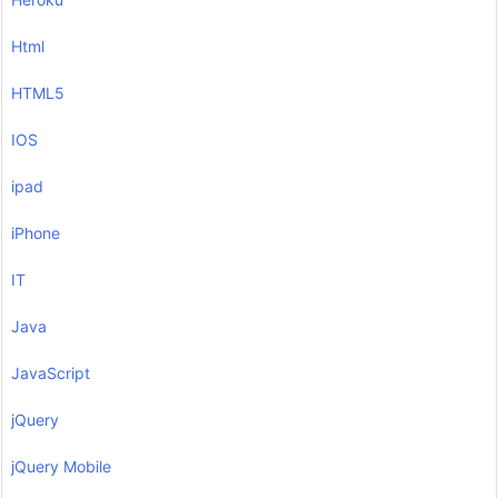
Html
HTML5
IOS
ipad
iPhone
IT
Java
JavaScript
jQuery
jQuery Mobile