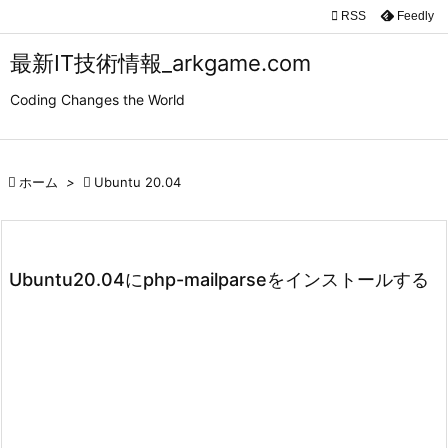

RSS
Feedly

メニュ
最新IT技術情報_arkgame.com

Coding Changes the World
サイド

前へ

ホーム
>

Ubuntu 20.04

次へ

検索
Ubuntu20.04にphp-mailparseをインストールする