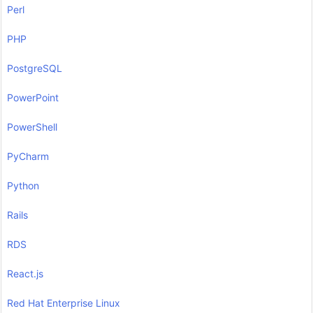
Perl
PHP
PostgreSQL
PowerPoint
PowerShell
PyCharm
Python
Rails
RDS
React.js
Red Hat Enterprise Linux