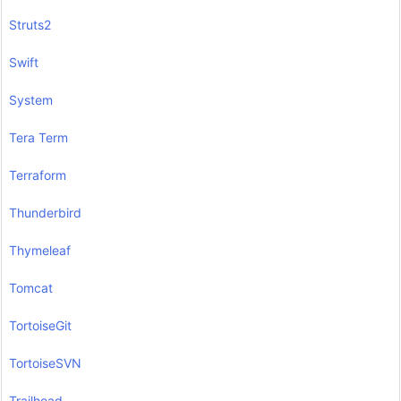
Struts2
Swift
System
Tera Term
Terraform
Thunderbird
Thymeleaf
Tomcat
TortoiseGit
TortoiseSVN
Trailhead