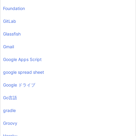
Foundation
GitLab
Glassfish
Gmail
Google Apps Script
google spread sheet
Google ドライブ
Go言語
gradle
Groovy
Heroku