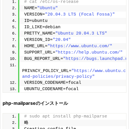
# cat /etc/os-release
NAME=
"Ubuntu"
VERSION=
"20.04.3 LTS (Focal Fossa)"
ID=ubuntu
ID_LIKE=debian
PRETTY_NAME=
"Ubuntu 20.04.3 LTS"
VERSION_ID=
"20.04"
HOME_URL=
"https://www.ubuntu.com/"
SUPPORT_URL=
"https://help.ubuntu.com/"
BUG_REPORT_URL=
"https://bugs.launchpad.n
PRIVACY_POLICY_URL=
"https://www.ubuntu.co
and-policies/privacy-policy"
VERSION_CODENAME=focal
UBUNTU_CODENAME=focal
php-mailparseのインストール
# sudo apt install php-mailparse
略