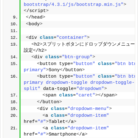
bootstrap/4.3.1/js/bootstrap.min.js"
>
<
/script
>
<
/head
>
<
body
>
<
div 
class
=
"container"
>
<
h2
>
スプリットボタンにドロップダウンメニュー
設定
<
/h2
>
<
div 
class
=
"btn-group"
>
<
button type=
"button"
class
=
"btn btn
primary"
>
Sony
<
/button
>
<
button type=
"button"
class
=
"btn btn
primary dropdown-toggle dropdown-toggle-
split"
 data-toggle=
"dropdown"
>
<
span 
class
=
"caret"
><
/span
>
<
/button
>
<
div 
class
=
"dropdown-menu"
>
<
a 
class
=
"dropdown-item"
href=
"#"
>
Tablet
<
/a
>
<
a 
class
=
"dropdown-item"
href=
"#"
>
Smartphone
<
/a
>