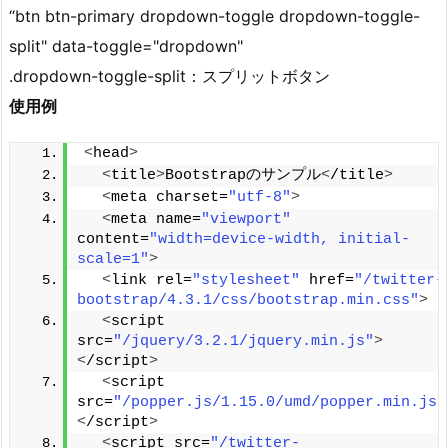
“btn btn-primary dropdown-toggle dropdown-toggle-
split" data-toggle="dropdown"
.dropdown-toggle-split：スプリットボタン
使用例
<
head
>
<
title
>
Bootstrapのサンプル
<
/title
>
<
meta charset=
"utf-8"
>
<
meta name=
"viewport"
content=
"width=device-width, initial-
scale=1"
>
<
link rel=
"stylesheet"
 href=
"/twitter-
bootstrap/4.3.1/css/bootstrap.min.css"
>
<
script 
src=
"/jquery/3.2.1/jquery.min.js"
>
<
/script
>
<
script 
src=
"/popper.js/1.15.0/umd/popper.min.js"
<
/script
>
<
script src=
"/twitter-