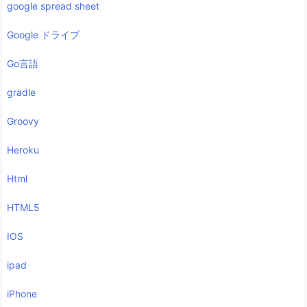
google spread sheet
Google ドライブ
Go言語
gradle
Groovy
Heroku
Html
HTML5
IOS
ipad
iPhone