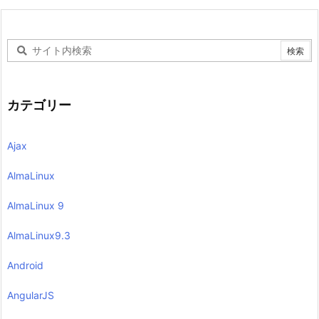
カテゴリー
Ajax
AlmaLinux
AlmaLinux 9
AlmaLinux9.3
Android
AngularJS