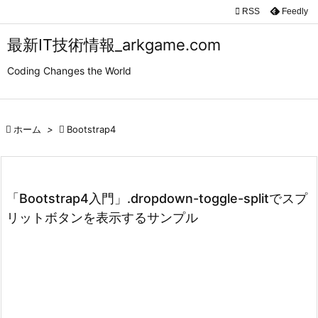

RSS
Feedly

メニュ
最新IT技術情報_arkgame.com

Coding Changes the World
サイド

前へ

ホーム
>

Bootstrap4

次へ

検索
「Bootstrap4入門」.dropdown-toggle-splitでスプ
リットボタンを表示するサンプル