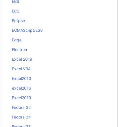
EBS
EC2
Eclipse
ECMAScript/ES6
Edge
Electron
Excel 2019
Excel VBA
Excel2013
excel2016
Excel2019
Fedora 32
Fedora 34
Fedora 35