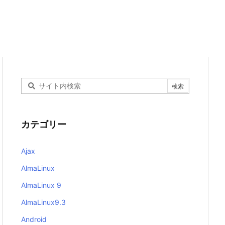
カテゴリー
Ajax
AlmaLinux
AlmaLinux 9
AlmaLinux9.3
Android