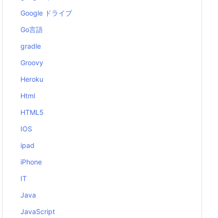
Google ドライブ
Go言語
gradle
Groovy
Heroku
Html
HTML5
IOS
ipad
iPhone
IT
Java
JavaScript