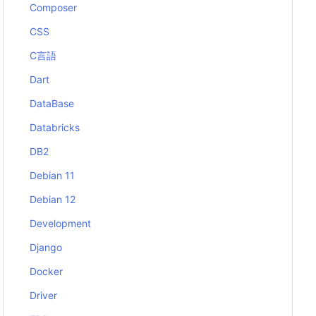
Composer
CSS
C言語
Dart
DataBase
Databricks
DB2
Debian 11
Debian 12
Development
Django
Docker
Driver