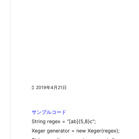

2019年4月21日
サンプルコード
String regex = “[ab]{5,8}c";
Xeger generator = new Xeger(regex);