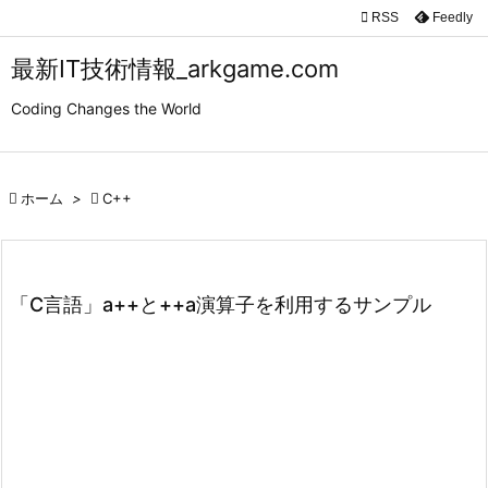

RSS
Feedly

メニュ
最新IT技術情報_arkgame.com

Coding Changes the World
サイド

前へ

ホーム
>

C++

次へ

検索
「C言語」a++と++a演算子を利用するサンプル