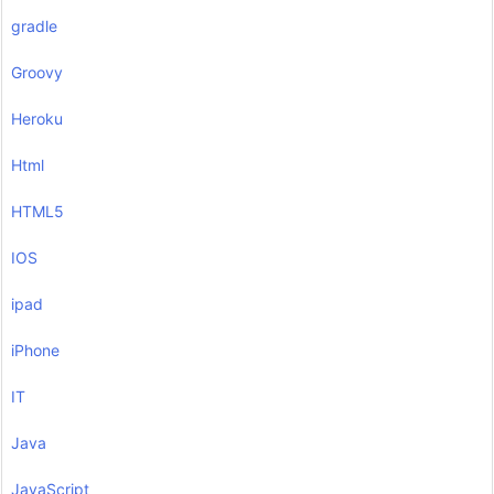
gradle
Groovy
Heroku
Html
HTML5
IOS
ipad
iPhone
IT
Java
JavaScript