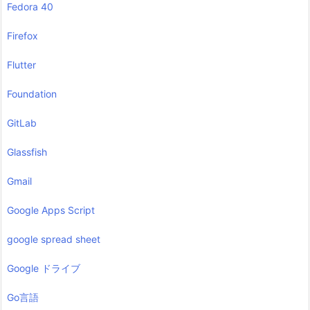
Fedora 40
Firefox
Flutter
Foundation
GitLab
Glassfish
Gmail
Google Apps Script
google spread sheet
Google ドライブ
Go言語