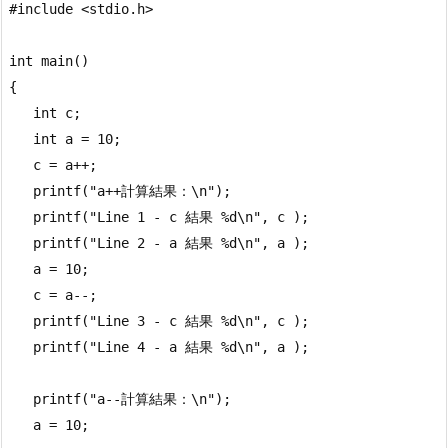
#include <stdio.h>

int main()

{

   int c;

   int a = 10;

   c = a++; 

   printf("a++計算結果：\n");

   printf("Line 1 - c 結果 %d\n", c );

   printf("Line 2 - a 結果 %d\n", a );

   a = 10;

   c = a--; 

   printf("Line 3 - c 結果 %d\n", c );

   printf("Line 4 - a 結果 %d\n", a );

   printf("a--計算結果：\n");

   a = 10;
