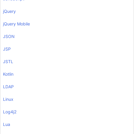
jQuery
jQuery Mobile
JSON
JSP
JSTL
Kotlin
LDAP
Linux
Log4j2
Lua