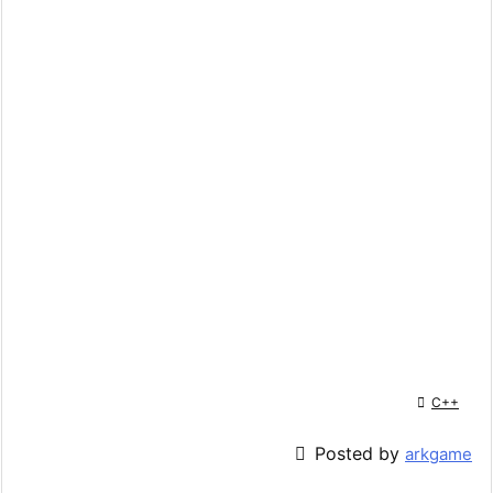

C++

Posted by
arkgame