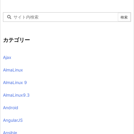
カテゴリー
Ajax
AlmaLinux
AlmaLinux 9
AlmaLinux9.3
Android
AngularJS
Ansible