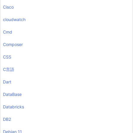
Cisco
cloudwatch
Cmd
Composer
CSS
C言語
Dart
DataBase
Databricks
DB2
Debian 11