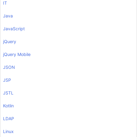
IT
Java
JavaScript
jQuery
jQuery Mobile
JSON
JSP
JSTL
Kotlin
LDAP
Linux