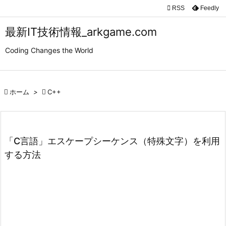

RSS
Feedly

メニュ
最新IT技術情報_arkgame.com

Coding Changes the World
サイド

前へ

ホーム
>

C++

次へ

検索
「C言語」エスケープシーケンス（特殊文字）を利用
する方法