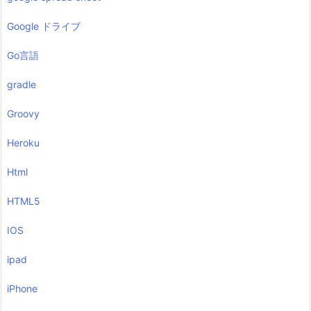
Google ドライブ
Go言語
gradle
Groovy
Heroku
Html
HTML5
IOS
ipad
iPhone