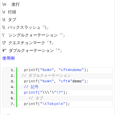
\n 改行
\r 行頭
\t タブ
\\ バックスラッシュ「\」
\’ シングルクォーテーション「’」
\? クエスチョンマーク「?」
¥" ダブルクォーテーション「"」
使用例
printf
(
"%s¥n"
, 
"cft¥ndemo"
)
;
// ダブルクォーテーション
printf
(
"%s¥n"
, 
"cft¥"
demo
");
 // 記号
 printf("
\\\'\
"\?"
)
;
// タブ
printf
(
"\tTokyo\n"
)
;