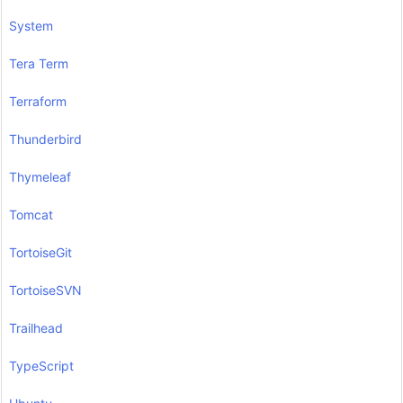
System
Tera Term
Terraform
Thunderbird
Thymeleaf
Tomcat
TortoiseGit
TortoiseSVN
Trailhead
TypeScript