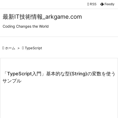

RSS
Feedly

メニュ
最新IT技術情報_arkgame.com

Coding Changes the World
サイド

前へ

ホーム
>

TypeScript

次へ

検索
「TypeScript入門」基本的な型(String)の変数を使う
サンプル