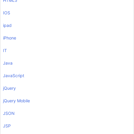
HTML5
IOS
ipad
iPhone
IT
Java
JavaScript
jQuery
jQuery Mobile
JSON
JSP