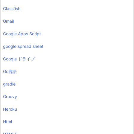
Glassfish
Gmail
Google Apps Script
google spread sheet
Google ドライブ
Go言語
gradle
Groovy
Heroku
Html