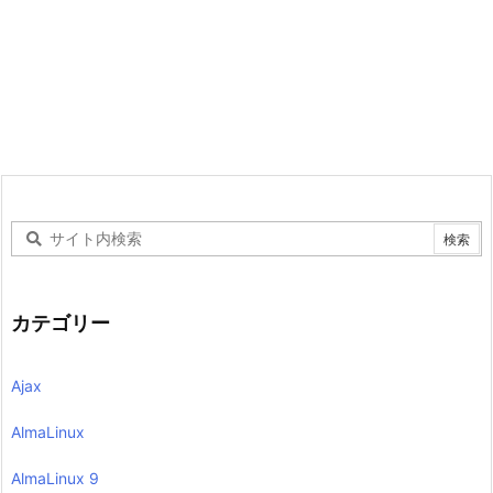
カテゴリー
Ajax
AlmaLinux
AlmaLinux 9