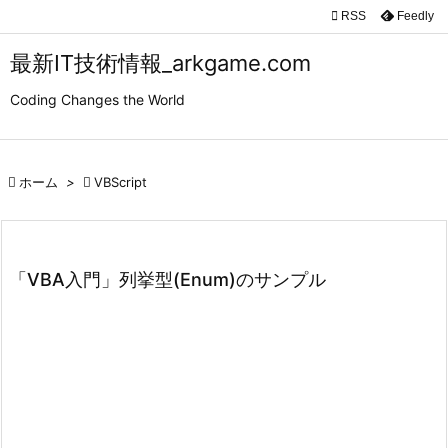

RSS
Feedly

メニュ
最新IT技術情報_arkgame.com

Coding Changes the World
サイド

前へ

ホーム
>

VBScript

次へ

検索
「VBA入門」列挙型(Enum)のサンプル