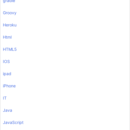
gradle
Groovy
Heroku
Html
HTML5
IOS
ipad
iPhone
IT
Java
JavaScript