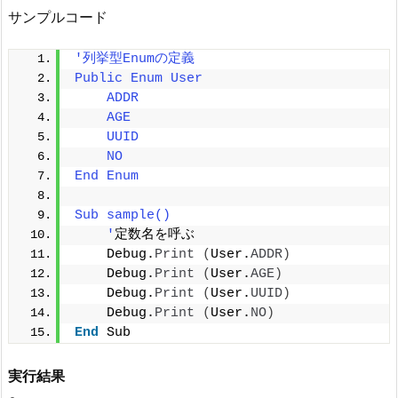
サンプルコード
'列挙型Enumの定義
Public Enum User
    ADDR
    AGE
    UUID
    NO
End Enum
Sub sample()
    '
定数名を呼ぶ
    Debug.
Print
(
User.
ADDR
)
    Debug.
Print
(
User.
AGE
)
    Debug.
Print
(
User.
UUID
)
    Debug.
Print
(
User.
NO
)
End
 Sub
実行結果