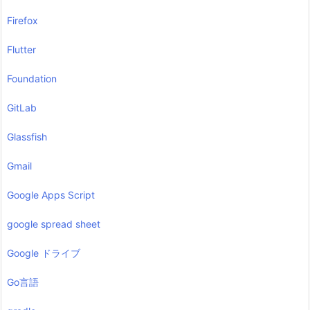
Firefox
Flutter
Foundation
GitLab
Glassfish
Gmail
Google Apps Script
google spread sheet
Google ドライブ
Go言語