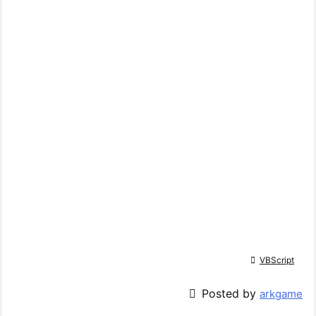

VBScript

Posted by
arkgame