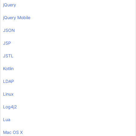
jQuery
jQuery Mobile
JSON
JSP
JSTL
Kotlin
LDAP
Linux
Log4j2
Lua
Mac OS X