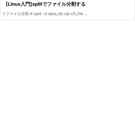
[Linux入門]splitでファイル分割する
1.ファイル分割 # split -d data_db.zip cft_file ...