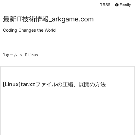

RSS
Feedly

メニュ
最新IT技術情報_arkgame.com

Coding Changes the World
サイド

前へ

ホーム
>

Linux

次へ

検索
[Linux]tar.xzファイルの圧縮、展開の方法