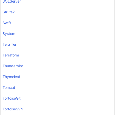
SQLServer
Struts2
Swift
System
Tera Term
Terraform
Thunderbird
Thymeleaf
Tomcat
TortoiseGit
TortoiseSVN