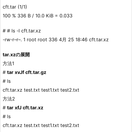
cft.tar (1/1)
100 % 336 B / 10.0 KiB = 0.033
# # ls -l cft.tar.xz
-rw-r–r–. 1 root root 336 4月 25 18:46 cft.tar.xz
tar.xzの展開
方法1
#
tar xvJf cft.tar.gz
# ls
cft.tar.xz test.txt test1.txt test2.txt
方法2
#
tar xfJ cft.tar.xz
# ls
cft.tar.xz test.txt test1.txt test2.txt