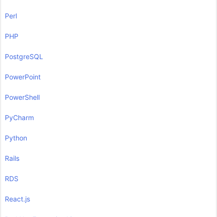
Perl
PHP
PostgreSQL
PowerPoint
PowerShell
PyCharm
Python
Rails
RDS
React.js