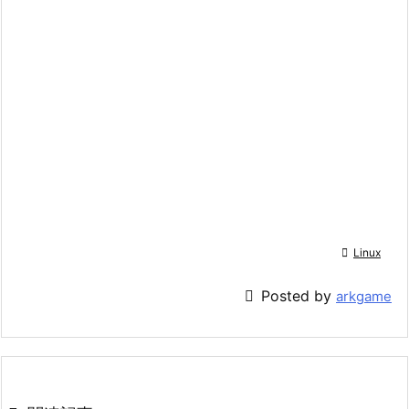

Linux

Posted by
arkgame