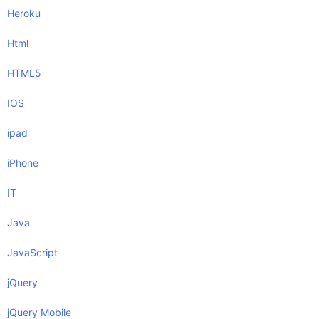
Heroku
Html
HTML5
IOS
ipad
iPhone
IT
Java
JavaScript
jQuery
jQuery Mobile