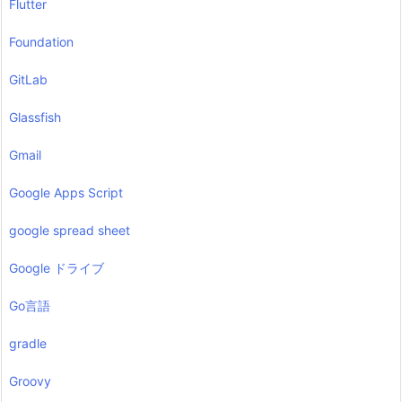
Flutter
Foundation
GitLab
Glassfish
Gmail
Google Apps Script
google spread sheet
Google ドライブ
Go言語
gradle
Groovy