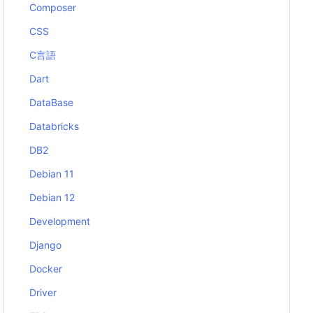
Composer
CSS
C言語
Dart
DataBase
Databricks
DB2
Debian 11
Debian 12
Development
Django
Docker
Driver