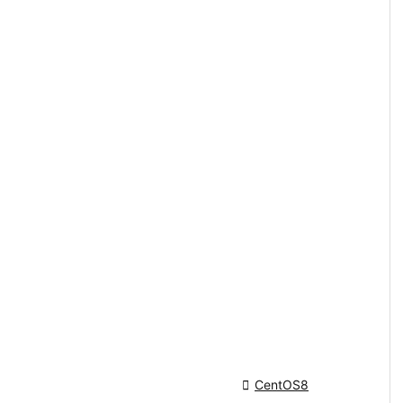

CentOS8