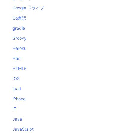
Google ドライブ
Go言語
gradle
Groovy
Heroku
Html
HTML5
IOS
ipad
iPhone
IT
Java
JavaScript