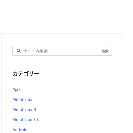
カテゴリー
Ajax
AlmaLinux
AlmaLinux 9
AlmaLinux9.3
Android