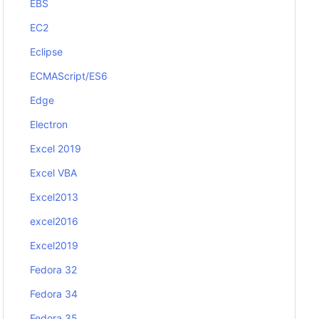
EBS
EC2
Eclipse
ECMAScript/ES6
Edge
Electron
Excel 2019
Excel VBA
Excel2013
excel2016
Excel2019
Fedora 32
Fedora 34
Fedora 35