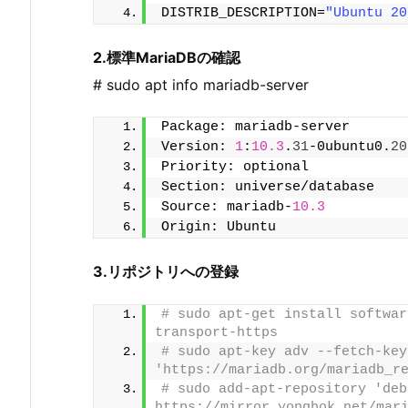
DISTRIB_DESCRIPTION=
"Ubuntu 20
2.標準MariaDBの確認
# sudo apt info mariadb-server
Package: mariadb-server
Version: 
1
:
10.3
.
31
-0ubuntu0.
20
Priority: optional
Section: universe/database
Source: mariadb-
10.3
Origin: Ubuntu
3.リポジトリへの登録
# sudo apt-get install softwar
transport-https
# sudo apt-key adv --fetch-keys
'https://mariadb.org/mariadb_r
# sudo add-apt-repository 'deb
https://mirror.yongbok.net/mar