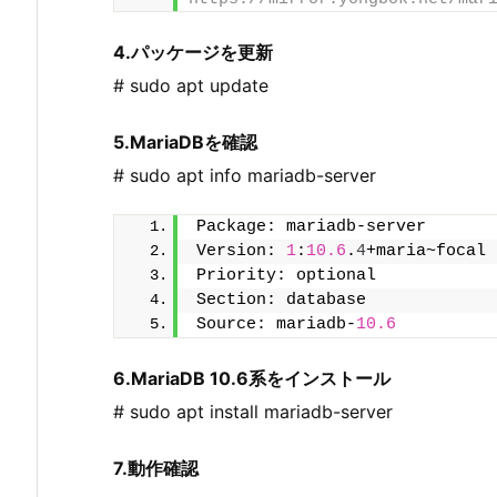
4.パッケージを更新
# sudo apt update
5.MariaDBを確認
# sudo apt info mariadb-server
Package: mariadb-server
Version: 
1
:
10.6
.
4
+maria~focal
Priority: optional
Section: database
Source: mariadb-
10.6
6.MariaDB 10.6系をインストール
# sudo apt install mariadb-server
7.動作確認