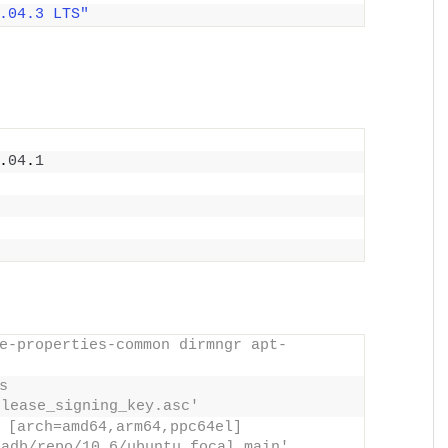
.04.3 LTS"
.
04
.
1
e-properties-common dirmngr apt-
 
elease_signing_key.asc'
 [arch=amd64,arm64,ppc64el] 
iadb/repo/10.6/ubuntu focal main'