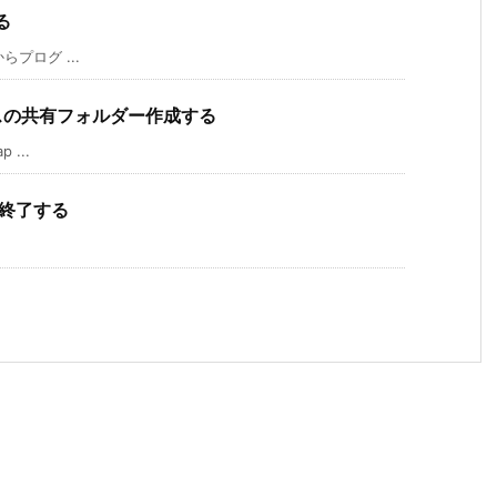
る
らプログ ...
クセスの共有フォルダー作成する
 ...
を終了する