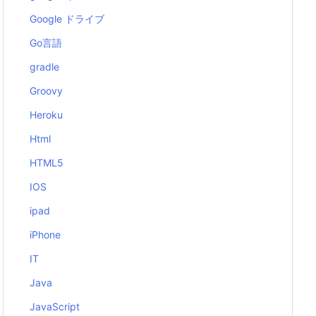
Google ドライブ
Go言語
gradle
Groovy
Heroku
Html
HTML5
IOS
ipad
iPhone
IT
Java
JavaScript