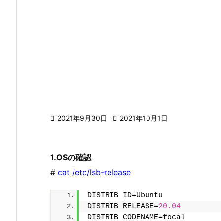

2021年9月30日

2021年10月1日
1.OSの確認
#
cat /etc/lsb-release
DISTRIB_ID=Ubuntu
DISTRIB_RELEASE=
20.04
DISTRIB_CODENAME=focal