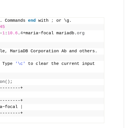
. Commands 
end
 with 
;
 or \g.
45
-
1
:
10.6
.
4
+maria~focal mariadb.
org
le, MariaDB Corporation Ab and others.
 Type 
'\c'
 to clear the current input 
on
()
;
--------+
--------+
a~focal 
|
--------+