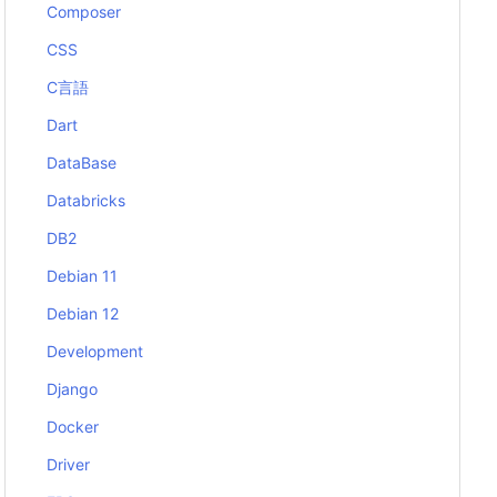
Composer
CSS
C言語
Dart
DataBase
Databricks
DB2
Debian 11
Debian 12
Development
Django
Docker
Driver