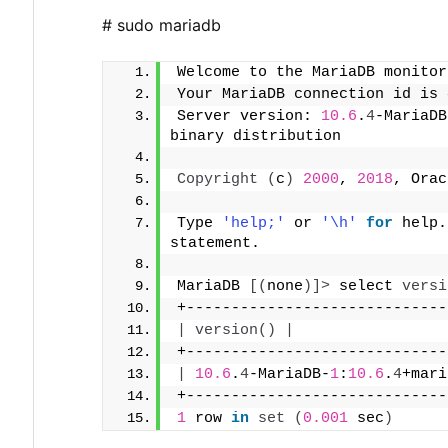
# sudo mariadb
Welcome to the MariaDB monitor
Your MariaDB connection id is 
Server version: 
10.6
.
4
-MariaDB
binary distribution
Copyright
(
c
)
2000
, 
2018
, Orac
Type 
'help;'
 or 
'\h'
for
 help.
statement.
MariaDB 
[(
none
)]>
 select 
versi
+-----------------------------
|
version
()
|
+-----------------------------
|
10.6
.
4
-MariaDB-
1
:
10.6
.
4
+mari
+-----------------------------
1
 row 
in
set
(
0.001
 sec
)