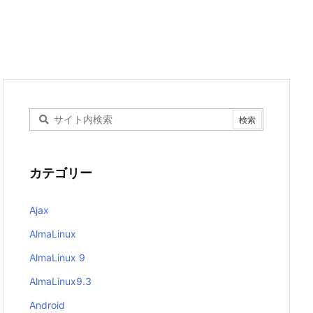
カテゴリー
Ajax
AlmaLinux
AlmaLinux 9
AlmaLinux9.3
Android