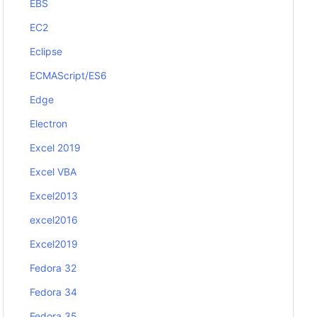
EBS
EC2
Eclipse
ECMAScript/ES6
Edge
Electron
Excel 2019
Excel VBA
Excel2013
excel2016
Excel2019
Fedora 32
Fedora 34
Fedora 35