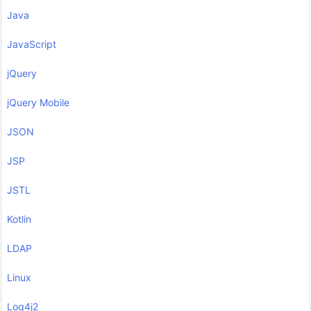
Java
JavaScript
jQuery
jQuery Mobile
JSON
JSP
JSTL
Kotlin
LDAP
Linux
Log4j2