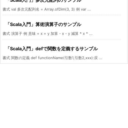
書式 val 多次元配列名 = Array.ofDim(3, 3) 例 var ...
「Scala入門」算術演算子のサンプル
書式 演算子 例 意味 + x + y 加算 - x - y 減算 * x * ...
「Scala入門」defで関数を定義するサンプル
書式 関数の定義 def functionName(引数1,引数2,xxx):戻 ...