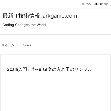

RSS
Feedly

メニュ
最新IT技術情報_arkgame.com

Coding Changes the World
サイド

前へ

ホーム
>

Scala

次へ

検索
「Scala入門」if～else文の入れ子のサンプル