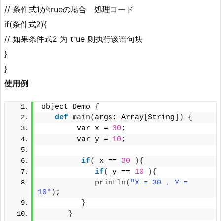
// 条件式1がtrueの場合 処理コード
if(条件式2){
// 如果条件式2 为 true 则执行该语句块
}
}
使用例
object Demo 
{
def
main
(
args: Array
[
String
])
{
        var x = 
30
;
        var y = 
10
;
if
(
 x == 
30
){
if
(
 y == 
10
){
println
(
"X = 30 , Y = 
10"
)
;
}
}