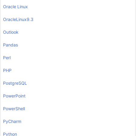
Oracle Linux
OracleLinux9.3
Outlook
Pandas
Perl
PHP
PostgreSQL
PowerPoint
PowerShell
PyCharm
Python