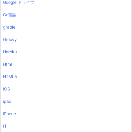
Google ドライブ
Go言語
gradle
Groovy
Heroku
Html
HTML5
IOS
ipad
iPhone
IT