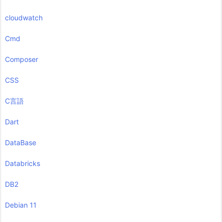
cloudwatch
Cmd
Composer
CSS
C言語
Dart
DataBase
Databricks
DB2
Debian 11