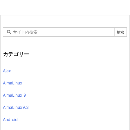
カテゴリー
Ajax
AlmaLinux
AlmaLinux 9
AlmaLinux9.3
Android