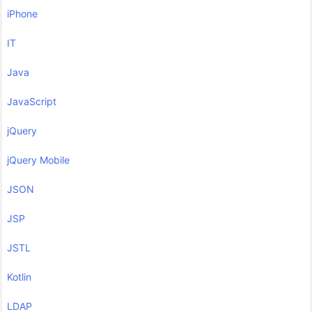
iPhone
IT
Java
JavaScript
jQuery
jQuery Mobile
JSON
JSP
JSTL
Kotlin
LDAP