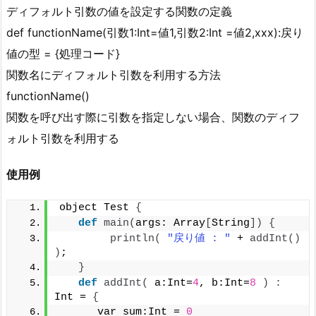
ディフォルト引数の値を設定する関数の定義
def functionName(引数1:Int=値1,引数2:Int =値2,xxx):戻り
値の型 = {処理コード}
関数名にディフォルト引数を利用する方法
functionName()
関数を呼び出す際に引数を指定しない場合、関数のディフ
ォルト引数を利用する
使用例
object Test 
{
def
main
(
args: Array
[
String
])
{
println
(
"戻り値 : "
 + 
addInt
()
)
;
}
def
addInt
(
 a:Int=
4
, b:Int=
8
)
:
Int = 
{
      var sum:Int = 
0