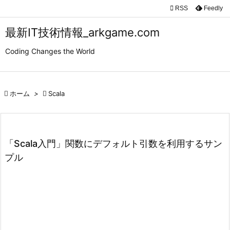

RSS
Feedly

メニュ
最新IT技術情報_arkgame.com

Coding Changes the World
サイド

前へ

ホーム
>

Scala

次へ

検索
「Scala入門」関数にデフォルト引数を利用するサン
プル