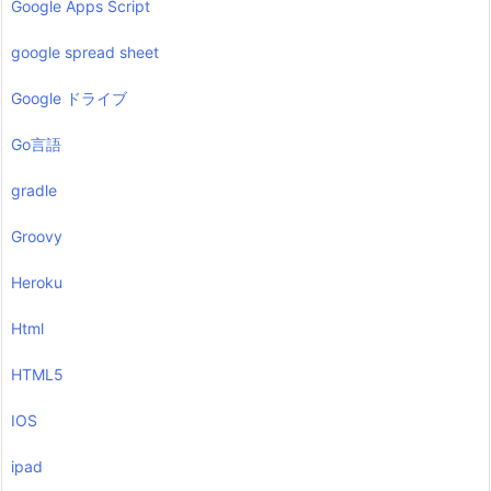
Google Apps Script
google spread sheet
Google ドライブ
Go言語
gradle
Groovy
Heroku
Html
HTML5
IOS
ipad