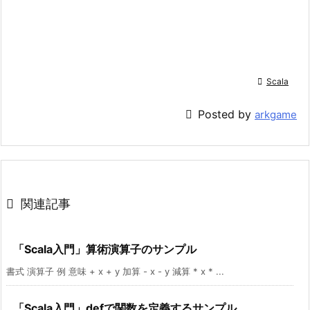

Scala

Posted by
arkgame

関連記事
「Scala入門」算術演算子のサンプル
書式 演算子 例 意味 + x + y 加算 - x - y 減算 * x * ...
「Scala入門」defで関数を定義するサンプル