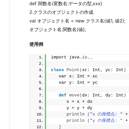
def 関数名(変数名:データの型,xxx)
2.クラスのオブジェクトの作成
val オブジェクト名 = new クラス名(値1, 値2);
オブジェクト名.関数名(値);
使用例
import java.
io
.
_
class
Point
(
xc: Int, yc: Int
)
   var x: Int = xc
   var y: Int = yc
def
move
(
dx: Int, dy: Int
)
      x = x + dx
      y = y + dy
println
(
"x の座標点: "
 +
println
(
"y の座標点: "
 +
}