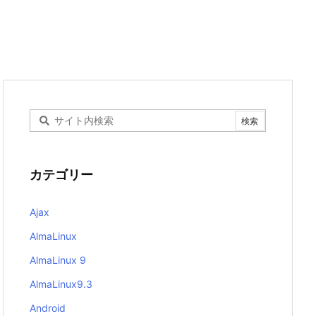
カテゴリー
Ajax
AlmaLinux
AlmaLinux 9
AlmaLinux9.3
Android