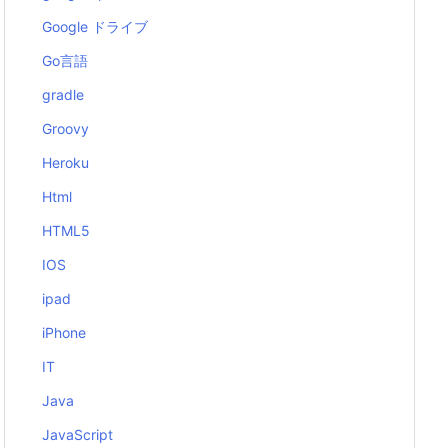
Google ドライブ
Go言語
gradle
Groovy
Heroku
Html
HTML5
IOS
ipad
iPhone
IT
Java
JavaScript