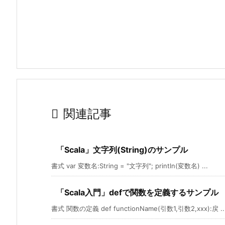

関連記事
「Scala」文字列(String)のサンプル
書式 var 変数名:String = "文字列"; println(変数名) ...
「Scala入門」defで関数を定義するサンプル
書式 関数の定義 def functionName(引数1,引数2,xxx):戻 ..