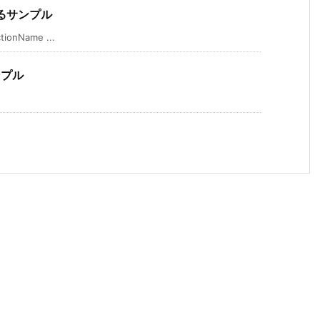
るサンプル
nName ...
ンプル