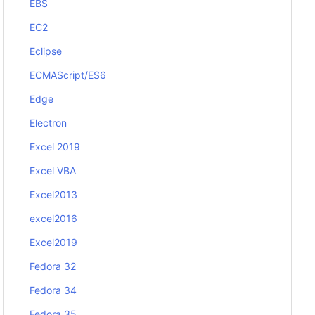
EBS
EC2
Eclipse
ECMAScript/ES6
Edge
Electron
Excel 2019
Excel VBA
Excel2013
excel2016
Excel2019
Fedora 32
Fedora 34
Fedora 35