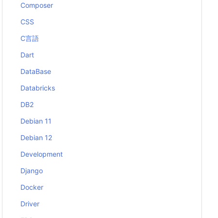
Composer
CSS
C言語
Dart
DataBase
Databricks
DB2
Debian 11
Debian 12
Development
Django
Docker
Driver