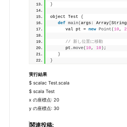
}
object Test 
{
def
main
(
args: Array
[
String
      val pt = 
new
Point
(
10
, 
2
// 新し位置に移動
      pt.
move
(
10
, 
10
)
;
}
}
実行結果
$ scalac Test.scala
$ scala Test
x の座標点: 20
y の座標点: 30
関連投稿: