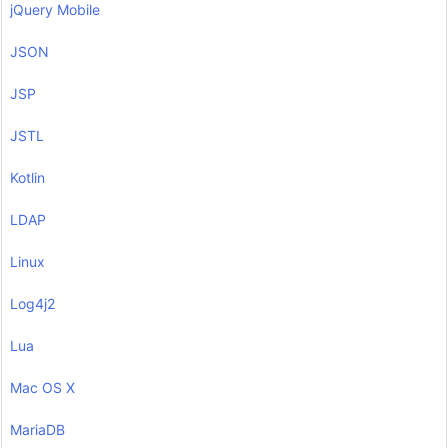
jQuery Mobile
JSON
JSP
JSTL
Kotlin
LDAP
Linux
Log4j2
Lua
Mac OS X
MariaDB