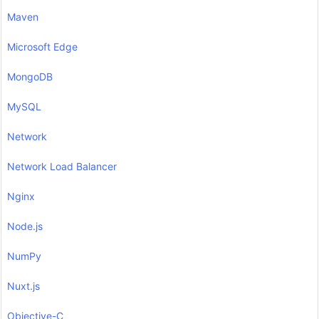
Maven
Microsoft Edge
MongoDB
MySQL
Network
Network Load Balancer
Nginx
Node.js
NumPy
Nuxt.js
Objective-C