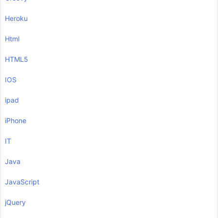
Heroku
Html
HTML5
IOS
ipad
iPhone
IT
Java
JavaScript
jQuery