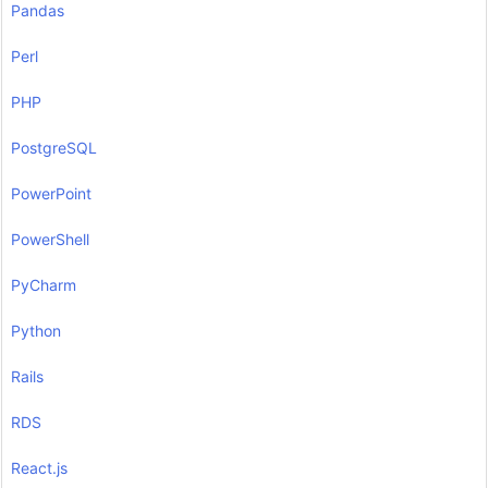
Pandas
Perl
PHP
PostgreSQL
PowerPoint
PowerShell
PyCharm
Python
Rails
RDS
React.js