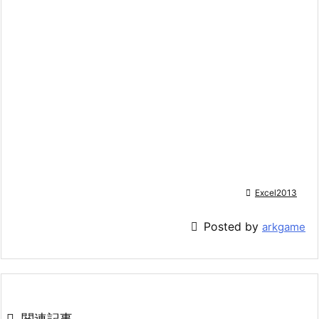

Excel2013

Posted by
arkgame

関連記事