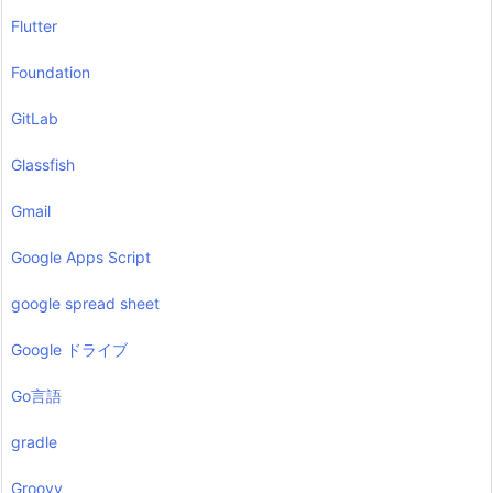
Flutter
Foundation
GitLab
Glassfish
Gmail
Google Apps Script
google spread sheet
Google ドライブ
Go言語
gradle
Groovy