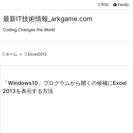

RSS
Feedly

メニュ
最新IT技術情報_arkgame.com

Coding Changes the World
サイド

前へ

ホーム
>

Excel2013

次へ

検索
「Windows10」プログラムから開くの候補にExcel
2013を表示する方法