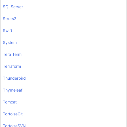
SQLServer
Struts2
Swift
System
Tera Term
Terraform
Thunderbird
Thymeleaf
Tomcat
TortoiseGit
TortoiseSVN