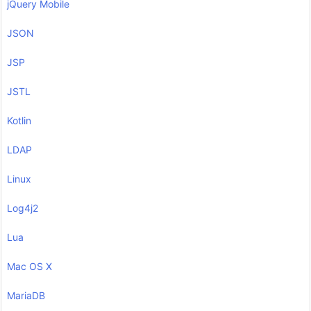
jQuery Mobile
JSON
JSP
JSTL
Kotlin
LDAP
Linux
Log4j2
Lua
Mac OS X
MariaDB