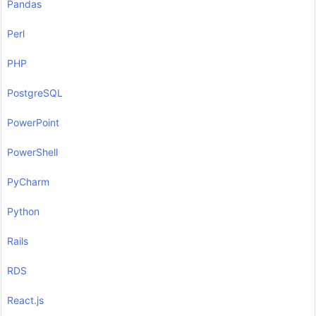
Pandas
Perl
PHP
PostgreSQL
PowerPoint
PowerShell
PyCharm
Python
Rails
RDS
React.js