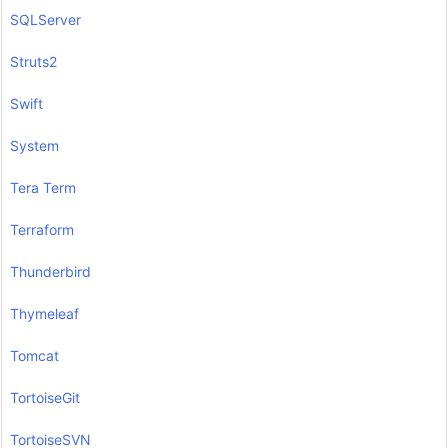
SQLServer
Struts2
Swift
System
Tera Term
Terraform
Thunderbird
Thymeleaf
Tomcat
TortoiseGit
TortoiseSVN