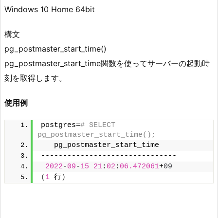
Windows 10 Home 64bit
構文
pg_postmaster_start_time()
pg_postmaster_start_time関数を使ってサーバーの起動時
刻を取得します。
使用例
postgres=
# SELECT 
pg_postmaster_start_time();
   pg_postmaster_start_time
-------------------------------
2022
-
09
-
15
21
:
02
:
06.472061
+
09
(
1
 行
)