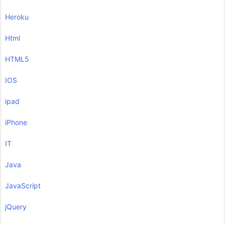
Heroku
Html
HTML5
IOS
ipad
iPhone
IT
Java
JavaScript
jQuery