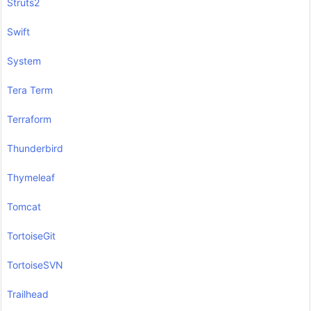
Struts2
Swift
System
Tera Term
Terraform
Thunderbird
Thymeleaf
Tomcat
TortoiseGit
TortoiseSVN
Trailhead