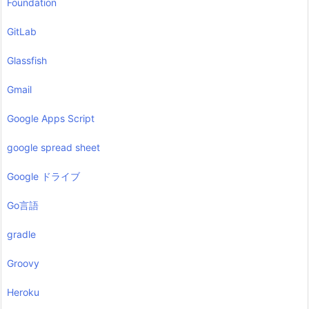
Foundation
GitLab
Glassfish
Gmail
Google Apps Script
google spread sheet
Google ドライブ
Go言語
gradle
Groovy
Heroku