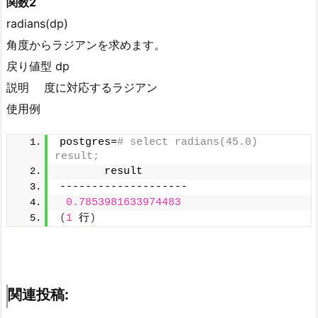
関数2
radians(dp)
角度からラジアンを求めます。
戻り値型 dp
説明 度に対応するラジアン
使用例
postgres=
# select radians(45.0) 
result;
       result
--------------------
0.7853981633974483
(
1
 行
)
関連投稿: