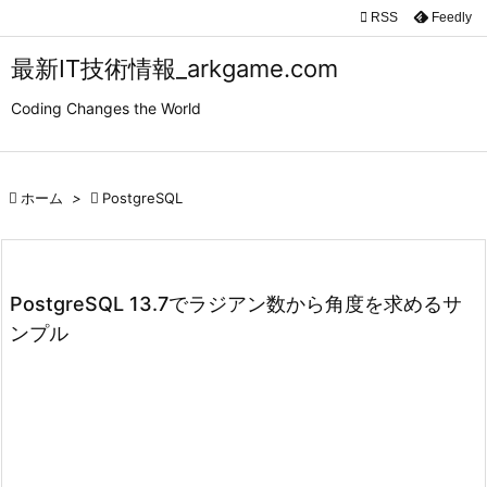

RSS
Feedly

メニュ
最新IT技術情報_arkgame.com

Coding Changes the World
サイド

前へ

ホーム
>

PostgreSQL

次へ

検索
PostgreSQL 13.7でラジアン数から角度を求めるサ
ンプル