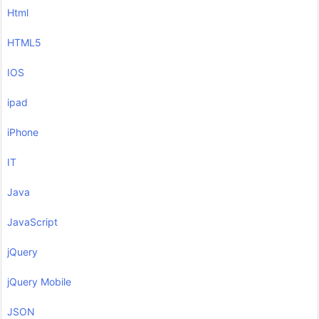
Html
HTML5
IOS
ipad
iPhone
IT
Java
JavaScript
jQuery
jQuery Mobile
JSON