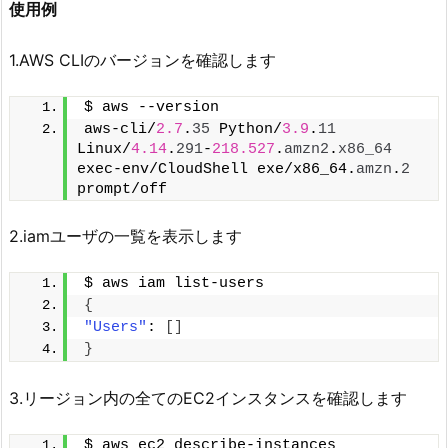
使用例
1.AWS CLIのバージョンを確認します
$ aws --version
aws-cli/
2.7
.
35
 Python/
3.9
.
11
Linux/
4.14
.
291
-
218.527
.
amzn2
.
x86_64
exec-env/CloudShell exe/x86_64.
amzn
.
2
prompt/off
2.iamユーザの一覧を表示します
$ aws iam list-users
{
"Users"
: 
[]
}
3.リージョン内の全てのEC2インスタンスを確認します
$ aws ec2 describe-instances