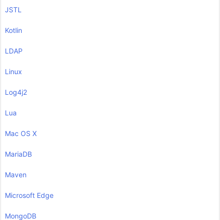
JSTL
Kotlin
LDAP
Linux
Log4j2
Lua
Mac OS X
MariaDB
Maven
Microsoft Edge
MongoDB