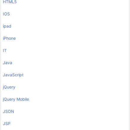
HTML5
IOS
ipad
iPhone
IT
Java
JavaScript
jQuery
jQuery Mobile
JSON
JSP