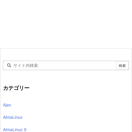
カテゴリー
Ajax
AlmaLinux
AlmaLinux 9