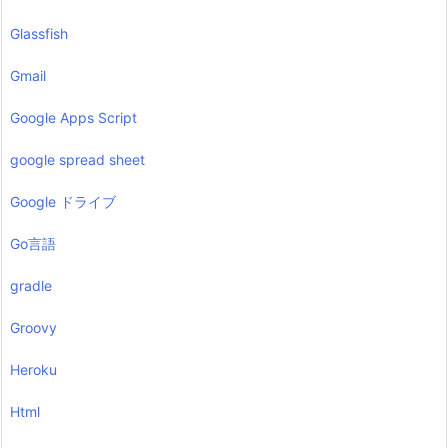
Glassfish
Gmail
Google Apps Script
google spread sheet
Google ドライブ
Go言語
gradle
Groovy
Heroku
Html