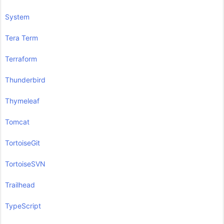
System
Tera Term
Terraform
Thunderbird
Thymeleaf
Tomcat
TortoiseGit
TortoiseSVN
Trailhead
TypeScript