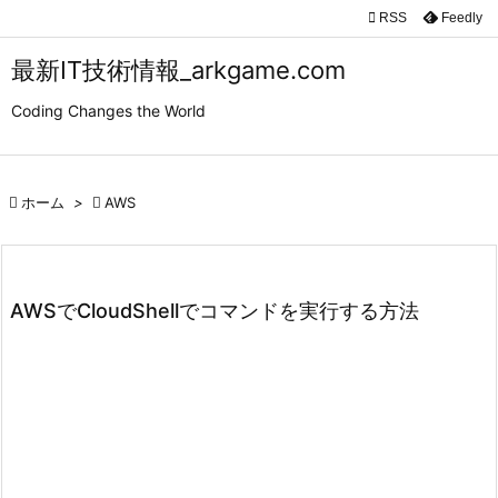

RSS
Feedly

メニュ
最新IT技術情報_arkgame.com

Coding Changes the World
サイド

前へ

ホーム
>

AWS

次へ

検索
AWSでCloudShellでコマンドを実行する方法