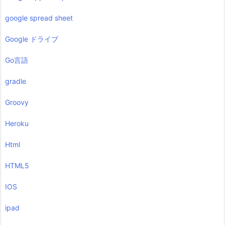
google spread sheet
Google ドライブ
Go言語
gradle
Groovy
Heroku
Html
HTML5
IOS
ipad