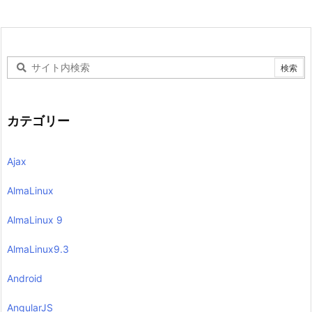
カテゴリー
Ajax
AlmaLinux
AlmaLinux 9
AlmaLinux9.3
Android
AngularJS