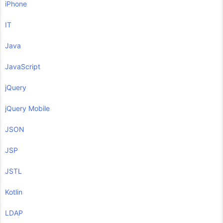
iPhone
IT
Java
JavaScript
jQuery
jQuery Mobile
JSON
JSP
JSTL
Kotlin
LDAP