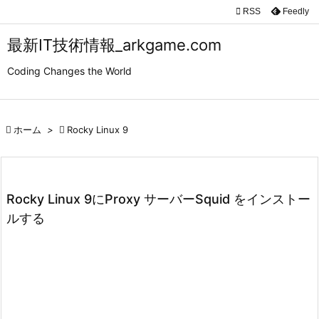

RSS
Feedly

メニュ
最新IT技術情報_arkgame.com

Coding Changes the World
サイド

前へ

ホーム
>

Rocky Linux 9

次へ

検索
Rocky Linux 9にProxy サーバーSquid をインストー
ルする