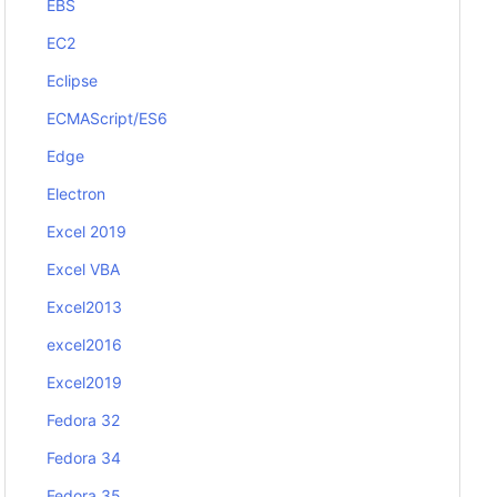
EBS
EC2
Eclipse
ECMAScript/ES6
Edge
Electron
Excel 2019
Excel VBA
Excel2013
excel2016
Excel2019
Fedora 32
Fedora 34
Fedora 35