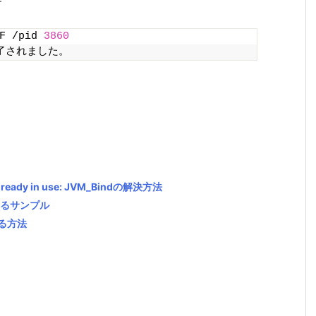
す
F /pid 
3860
了されました。
 already in use: JVM_Bindの解決方法
定するサンプル
する方法