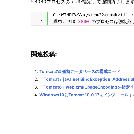
6.8080プロセスのpidを指定して強制終了しま
C:\WINDOWS\system32
>
taskkill /
成功: PID 
3860
 のプロセスは強制終
関連投稿:
Tomcatの5種類データベースの構成コード
「Tomcat」java.net.BindException: Address
「Tomcat8」web.xmlにpageEncodingを指
Windows10にTomcat 10.0.17をインストール