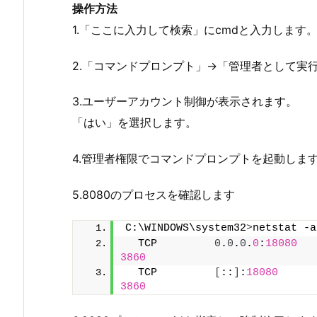
操作方法
1.「ここに入力して検索」にcmdと入力します
2.「コマンドプロンプト」->「管理者として実
3.ユーザーアカウント制御が表示されます。
「はい」を選択します。
4.管理者権限でコマンドプロンプトを起動しま
5.8080のプロセスを確認します
C:\WINDOWS\system32
>
netstat -a
  TCP         
0
.
0
.
0
.
0
:
18080
3860
  TCP         
[
::
]
:
18080
3860