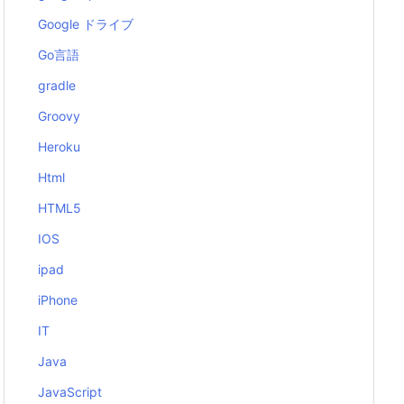
Google ドライブ
Go言語
gradle
Groovy
Heroku
Html
HTML5
IOS
ipad
iPhone
IT
Java
JavaScript