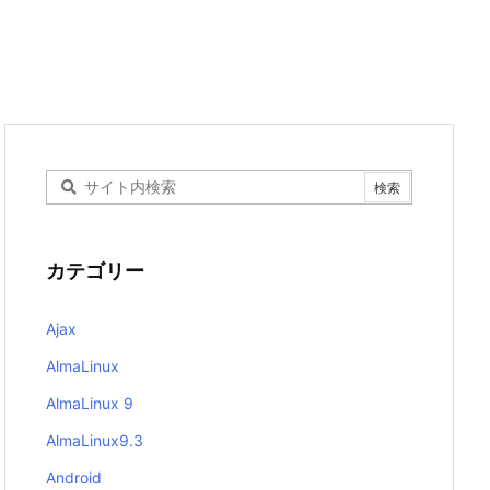
カテゴリー
Ajax
AlmaLinux
AlmaLinux 9
AlmaLinux9.3
Android