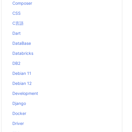
Composer
CSS
C言語
Dart
DataBase
Databricks
DB2
Debian 11
Debian 12
Development
Django
Docker
Driver