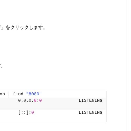
。
行」をクリックします。
す。
on 
|
 find 
"8080"
0
.
0
.
0
.
0
:
0
              LISTENING       
[
::
]
:
0
                 LISTENING       