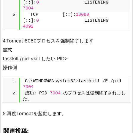
[
::
]
:
0
                 LISTENING       
7004
  TCP         
[
::
]
:
18080
[
::
]
:
0
                 LISTENING       
4092
4.Tomcat 8080プロセスを強制終了します
書式
taskkill /pid <kill したい PID>
操作例
C:\WINDOWS\system32
>
taskkill /F /pid 
7004
成功: PID 
7004
 のプロセスは強制終了されまし
た。
5.再度Tomcatを起動します。
関連投稿: