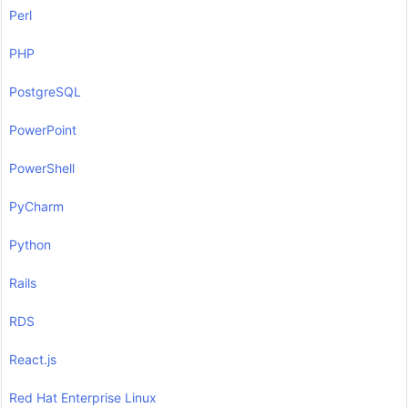
Perl
PHP
PostgreSQL
PowerPoint
PowerShell
PyCharm
Python
Rails
RDS
React.js
Red Hat Enterprise Linux