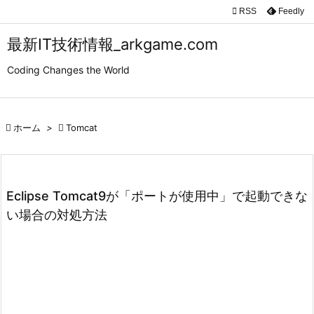

RSS
Feedly

メニュ
最新IT技術情報_arkgame.com

Coding Changes the World
サイド

前へ

ホーム
>

Tomcat

次へ

検索
Eclipse Tomcat9が「ポートが使用中」で起動できな
い場合の対処方法