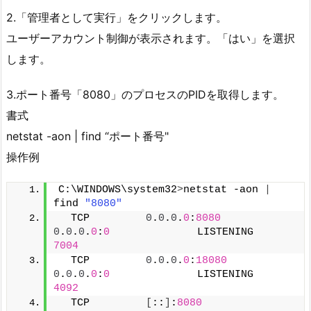
2.「管理者として実行」をクリックします。
ユーザーアカウント制御が表示されます。「はい」を選択
します。
3.ポート番号「8080」のプロセスのPIDを取得します。
書式
netstat -aon | find “ポート番号"
操作例
C:\WINDOWS\system32
>
netstat -aon 
|
find 
"8080"
  TCP         
0
.
0
.
0
.
0
:
8080
0
.
0
.
0
.
0
:
0
              LISTENING       
7004
  TCP         
0
.
0
.
0
.
0
:
18080
0
.
0
.
0
.
0
:
0
              LISTENING       
4092
  TCP         
[
::
]
:
8080