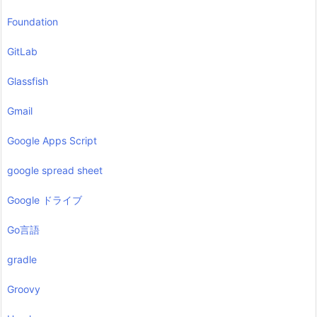
Foundation
GitLab
Glassfish
Gmail
Google Apps Script
google spread sheet
Google ドライブ
Go言語
gradle
Groovy