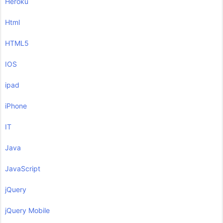
Heroku
Html
HTML5
IOS
ipad
iPhone
IT
Java
JavaScript
jQuery
jQuery Mobile