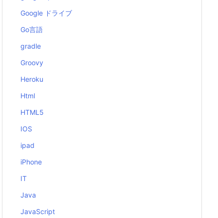
Google ドライブ
Go言語
gradle
Groovy
Heroku
Html
HTML5
IOS
ipad
iPhone
IT
Java
JavaScript