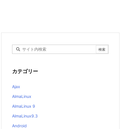
カテゴリー
Ajax
AlmaLinux
AlmaLinux 9
AlmaLinux9.3
Android