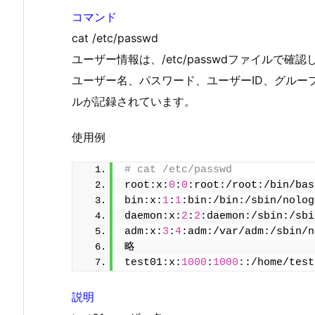
コマンド
cat /etc/passwd
ユーザー情報は、/etc/passwdファイルで確認
ユーザー名、パスワード、ユーザーID、グルー
ルが記録されています。
使用例
# cat /etc/passwd
root:x:
0
:
0
:root:/root:/bin/bas
bin:x:
1
:
1
:bin:/bin:/sbin/nolog
daemon:x:
2
:
2
:daemon:/sbin:/sbi
adm:x:
3
:
4
:adm:/var/adm:/sbin/n
略
test01:x:
1000
:
1000
::/home/test
説明