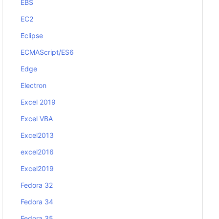
EBS
EC2
Eclipse
ECMAScript/ES6
Edge
Electron
Excel 2019
Excel VBA
Excel2013
excel2016
Excel2019
Fedora 32
Fedora 34
Fedora 35