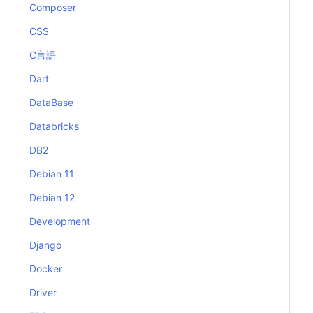
Composer
CSS
C言語
Dart
DataBase
Databricks
DB2
Debian 11
Debian 12
Development
Django
Docker
Driver