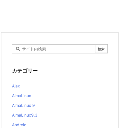
カテゴリー
Ajax
AlmaLinux
AlmaLinux 9
AlmaLinux9.3
Android