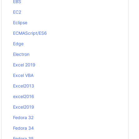
EBS
EC2
Eclipse
ECMAScript/ES6
Edge
Electron
Excel 2019
Excel VBA
Excel2013
excel2016
Excel2019
Fedora 32
Fedora 34
Fedora 35