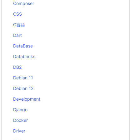
Composer
CSS
C言語
Dart
DataBase
Databricks
DB2
Debian 11
Debian 12
Development
Django
Docker
Driver