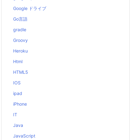
Google ドライブ
Go言語
gradle
Groovy
Heroku
Html
HTML5
IOS
ipad
iPhone
IT
Java
JavaScript