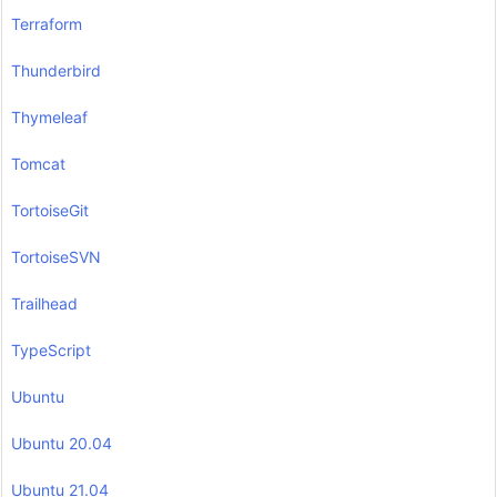
Terraform
Thunderbird
Thymeleaf
Tomcat
TortoiseGit
TortoiseSVN
Trailhead
TypeScript
Ubuntu
Ubuntu 20.04
Ubuntu 21.04