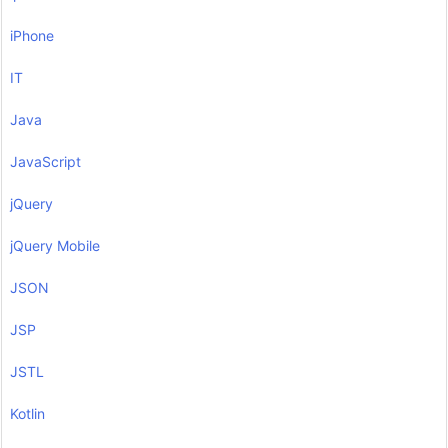
iPhone
IT
Java
JavaScript
jQuery
jQuery Mobile
JSON
JSP
JSTL
Kotlin