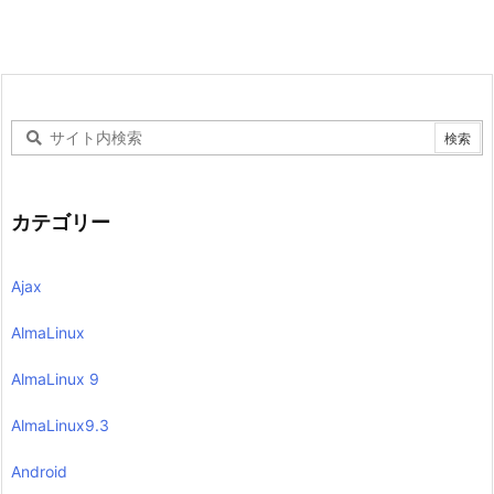
カテゴリー
Ajax
AlmaLinux
AlmaLinux 9
AlmaLinux9.3
Android