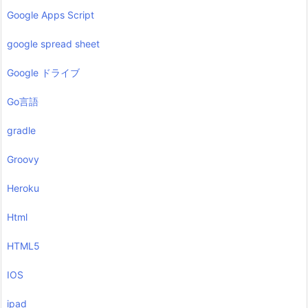
Google Apps Script
google spread sheet
Google ドライブ
Go言語
gradle
Groovy
Heroku
Html
HTML5
IOS
ipad