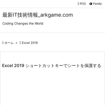

RSS
Feedly

メニュ
最新IT技術情報_arkgame.com

Coding Changes the World
サイド

前へ

ホーム
>

Excel 2019

次へ

検索
Excel 2019 ショートカットキーでシートを保護する