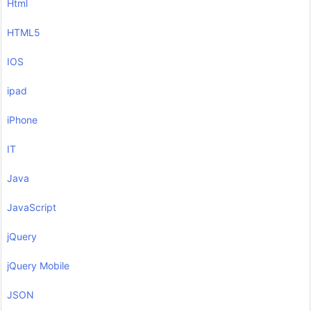
Html
HTML5
IOS
ipad
iPhone
IT
Java
JavaScript
jQuery
jQuery Mobile
JSON