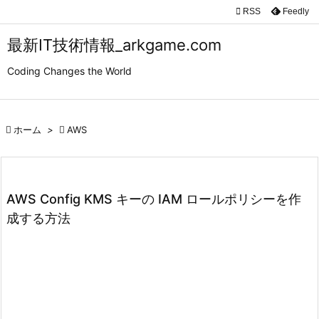

RSS
Feedly

メニュ
最新IT技術情報_arkgame.com

Coding Changes the World
サイド

前へ

ホーム
>

AWS

次へ

検索
AWS Config KMS キーの IAM ロールポリシーを作
成する方法