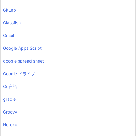
GitLab
Glassfish
Gmail
Google Apps Script
google spread sheet
Google ドライブ
Go言語
gradle
Groovy
Heroku