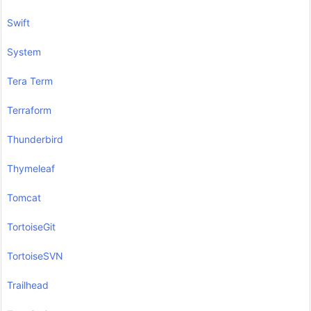
Swift
System
Tera Term
Terraform
Thunderbird
Thymeleaf
Tomcat
TortoiseGit
TortoiseSVN
Trailhead