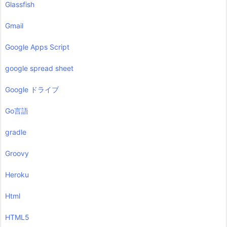
Glassfish
Gmail
Google Apps Script
google spread sheet
Google ドライブ
Go言語
gradle
Groovy
Heroku
Html
HTML5