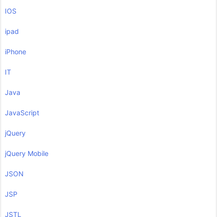
IOS
ipad
iPhone
IT
Java
JavaScript
jQuery
jQuery Mobile
JSON
JSP
JSTL