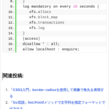
}
 log mandatory on every 
10
 seconds 
{
    xfs.
allocs
    xfs.
block_map
    xfs.
transactions
    xfs.
log
}
[
access
]
 disallow 
*
:
 all;
 allow localhost 
:
 enquire;
関連投稿:
「CSS3入門」border-radiusを使用して画像で角丸を表現す
る
「Go言語」fmt.Printfメソッドで文字列を指定フォーマットで
出力する