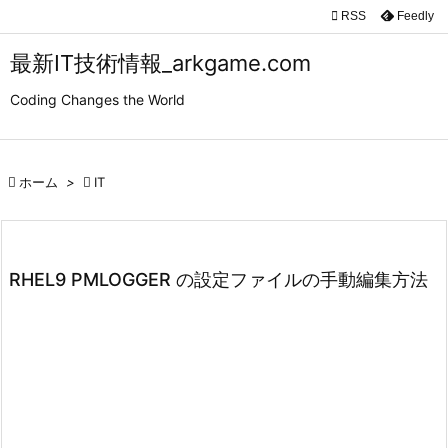

RSS
Feedly

メニュ
最新IT技術情報_arkgame.com

Coding Changes the World
サイド

前へ

ホーム
>

IT

次へ

検索
RHEL9 PMLOGGER の設定ファイルの手動編集方法