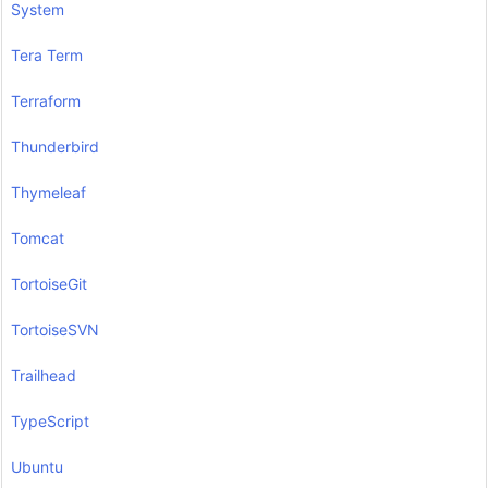
System
Tera Term
Terraform
Thunderbird
Thymeleaf
Tomcat
TortoiseGit
TortoiseSVN
Trailhead
TypeScript
Ubuntu