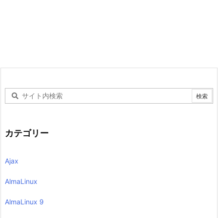
カテゴリー
Ajax
AlmaLinux
AlmaLinux 9