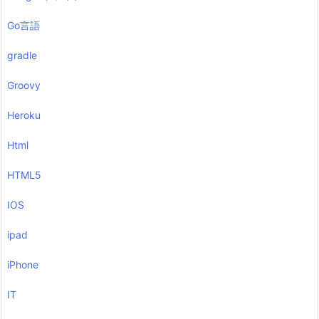
Go言語
gradle
Groovy
Heroku
Html
HTML5
IOS
ipad
iPhone
IT