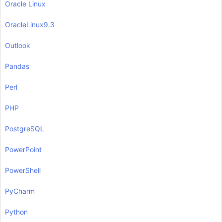
Oracle Linux
OracleLinux9.3
Outlook
Pandas
Perl
PHP
PostgreSQL
PowerPoint
PowerShell
PyCharm
Python