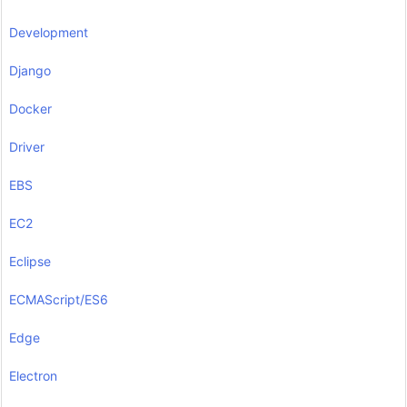
Development
Django
Docker
Driver
EBS
EC2
Eclipse
ECMAScript/ES6
Edge
Electron