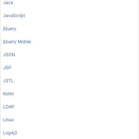
Java
JavaScript
jQuery
jQuery Mobile
JSON
JSP
JSTL
Kotlin
LDAP
Linux
Log4j2