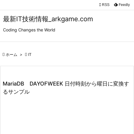

RSS
Feedly

メニュ
最新IT技術情報_arkgame.com

Coding Changes the World
サイド

前へ

ホーム
>

IT

次へ

検索
MariaDB DAYOFWEEK 日付時刻から曜日に変換す
るサンプル