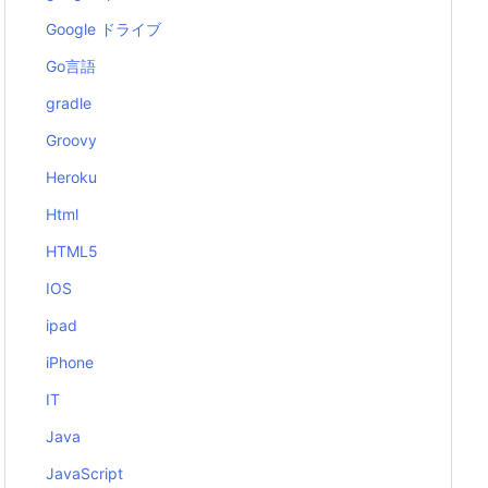
Google ドライブ
Go言語
gradle
Groovy
Heroku
Html
HTML5
IOS
ipad
iPhone
IT
Java
JavaScript