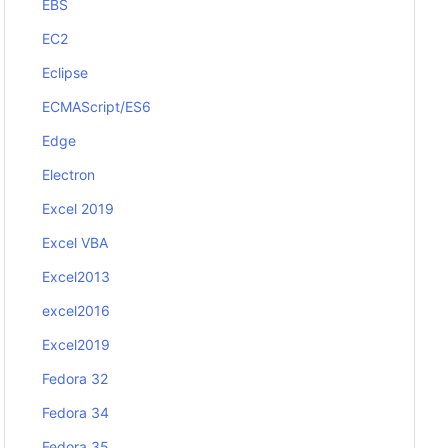
EBS
EC2
Eclipse
ECMAScript/ES6
Edge
Electron
Excel 2019
Excel VBA
Excel2013
excel2016
Excel2019
Fedora 32
Fedora 34
Fedora 35