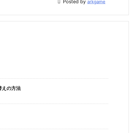

Posted by
arkgame
び替えの方法