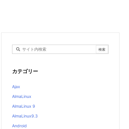
カテゴリー
Ajax
AlmaLinux
AlmaLinux 9
AlmaLinux9.3
Android