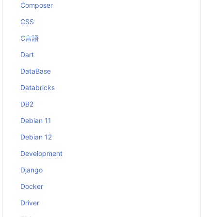
Composer
CSS
C言語
Dart
DataBase
Databricks
DB2
Debian 11
Debian 12
Development
Django
Docker
Driver