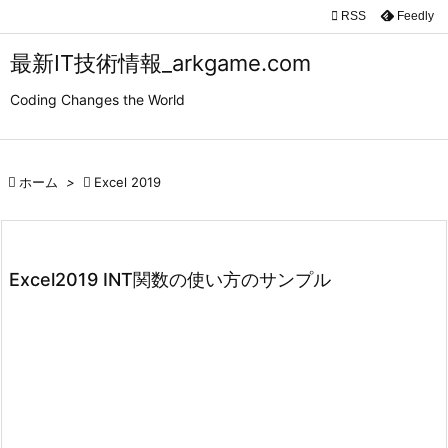

RSS
Feedly

メニュ
最新IT技術情報_arkgame.com

Coding Changes the World
サイド

前へ

ホーム
>

Excel 2019

次へ

検索
Excel2019 INT関数の使い方のサンプル