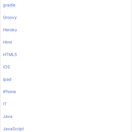
gradle
Groovy
Heroku
Html
HTML5
IOS
ipad
iPhone
IT
Java
JavaScript