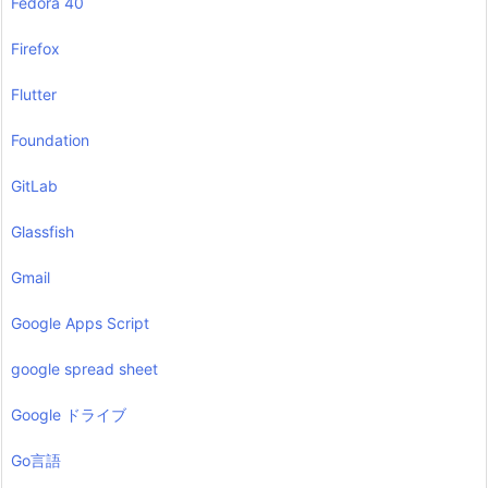
Fedora 40
Firefox
Flutter
Foundation
GitLab
Glassfish
Gmail
Google Apps Script
google spread sheet
Google ドライブ
Go言語