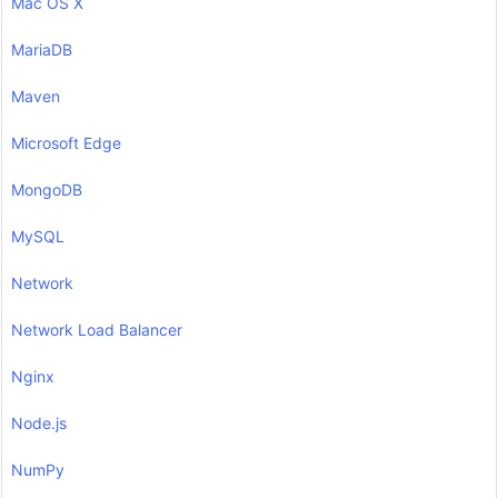
Mac OS X
MariaDB
Maven
Microsoft Edge
MongoDB
MySQL
Network
Network Load Balancer
Nginx
Node.js
NumPy