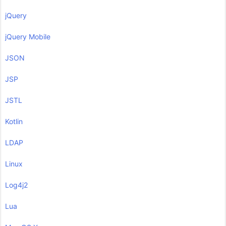
jQuery
jQuery Mobile
JSON
JSP
JSTL
Kotlin
LDAP
Linux
Log4j2
Lua