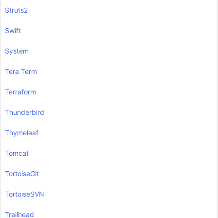
Struts2
Swift
System
Tera Term
Terraform
Thunderbird
Thymeleaf
Tomcat
TortoiseGit
TortoiseSVN
Trailhead