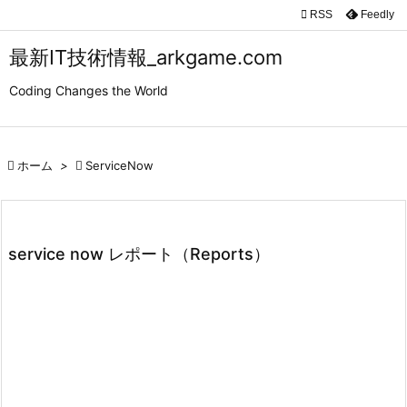

RSS
Feedly

メニュ
最新IT技術情報_arkgame.com

Coding Changes the World
サイド

前へ

ホーム
>

ServiceNow

次へ

検索
service now レポート（Reports）