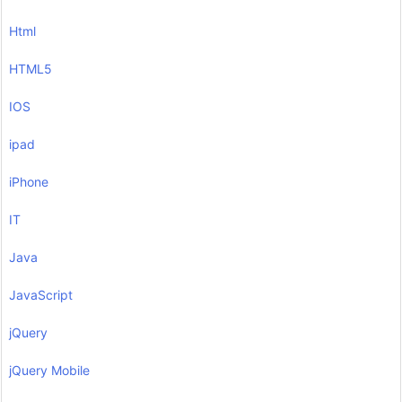
Html
HTML5
IOS
ipad
iPhone
IT
Java
JavaScript
jQuery
jQuery Mobile