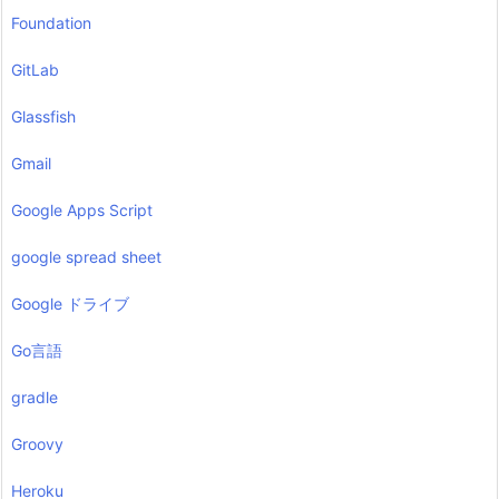
Foundation
GitLab
Glassfish
Gmail
Google Apps Script
google spread sheet
Google ドライブ
Go言語
gradle
Groovy
Heroku