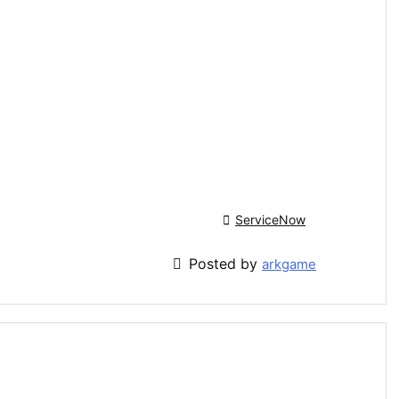

ServiceNow

Posted by
arkgame