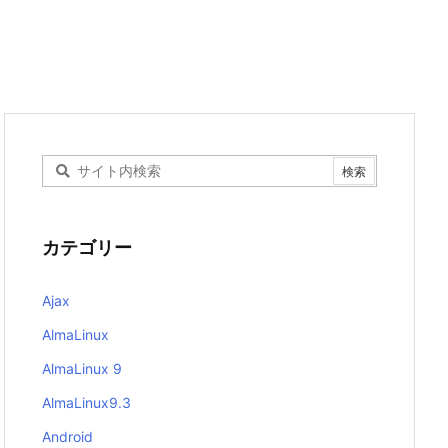
カテゴリー
Ajax
AlmaLinux
AlmaLinux 9
AlmaLinux9.3
Android