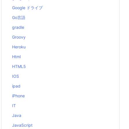
Google ドライブ
Go言語
gradle
Groovy
Heroku
Html
HTML5
IOS
ipad
iPhone
IT
Java
JavaScript