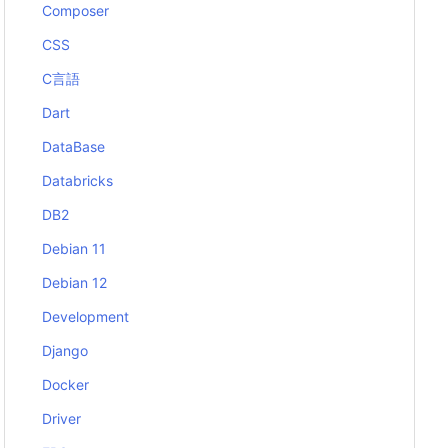
Composer
CSS
C言語
Dart
DataBase
Databricks
DB2
Debian 11
Debian 12
Development
Django
Docker
Driver