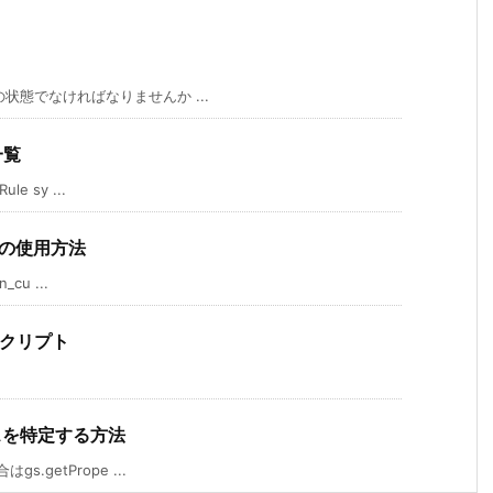
態でなければなりませんか ...
一覧
 sy ...
) の使用方法
u ...
換スクリプト
タンスを特定する方法
etPrope ...