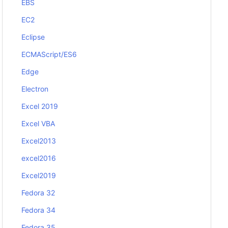
EBS
EC2
Eclipse
ECMAScript/ES6
Edge
Electron
Excel 2019
Excel VBA
Excel2013
excel2016
Excel2019
Fedora 32
Fedora 34
Fedora 35