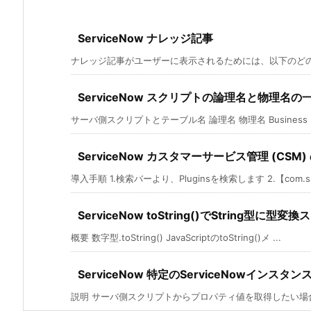
ServiceNow ナレッジ記事
ナレッジ記事がユーザーに表示されるためには、以下のどの状
ServiceNow スクリプトの論理名と物理名の
サーバ側スクリプトとテーブル名 論理名 物理名 Business Rule
ServiceNow カスタマーサービス管理 (CSM
導入手順 1.検索バーより、Pluginsを検索します 2.【com.sn_c
ServiceNow toString()でString型に型変
概要 数字型.toString() JavaScriptのtoString()メ ...
ServiceNow 特定のServiceNowインス
説明 サーバ側スクリプトからプロパティ値を取得したい場合はgs.g