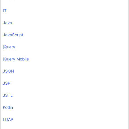
IT
Java
JavaScript
jQuery
jQuery Mobile
JSON
JSP
JSTL
Kotlin
LDAP