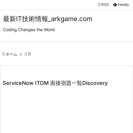

RSS
Feedly

メニュ
最新IT技術情報_arkgame.com

Coding Changes the World
サイド

前へ

ホーム
>

IT

次へ

検索
ServiceNow ITOM 面接宿題一覧Discovery