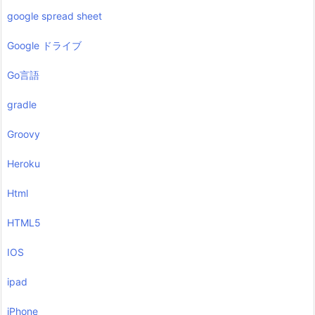
google spread sheet
Google ドライブ
Go言語
gradle
Groovy
Heroku
Html
HTML5
IOS
ipad
iPhone