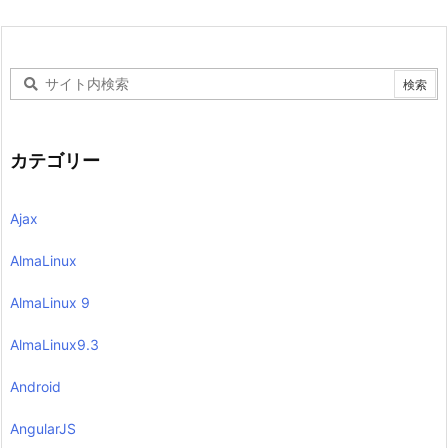
カテゴリー
Ajax
AlmaLinux
AlmaLinux 9
AlmaLinux9.3
Android
AngularJS