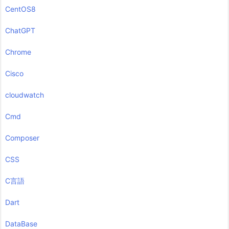
CentOS8
ChatGPT
Chrome
Cisco
cloudwatch
Cmd
Composer
CSS
C言語
Dart
DataBase