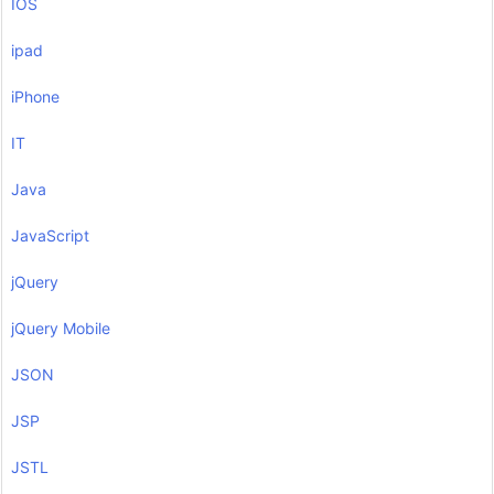
IOS
ipad
iPhone
IT
Java
JavaScript
jQuery
jQuery Mobile
JSON
JSP
JSTL