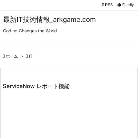

RSS
Feedly

メニュ
最新IT技術情報_arkgame.com

Coding Changes the World
サイド

前へ

ホーム
>

IT

次へ

検索
ServiceNow レポート機能