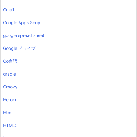
Gmail
Google Apps Script
google spread sheet
Google ドライブ
Go言語
gradle
Groovy
Heroku
Html
HTML5