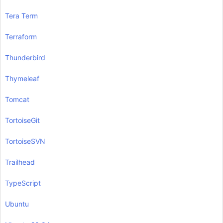
Tera Term
Terraform
Thunderbird
Thymeleaf
Tomcat
TortoiseGit
TortoiseSVN
Trailhead
TypeScript
Ubuntu