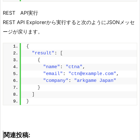
REST API実行
REST API Explorerから実行すると次のようにJSONメッセ
ージが戻ります。
{
"result"
: 
[
{
"name"
: 
"ctna"
,
"email"
: 
"ctn@example.com"
,
"company"
: 
"arkgame Japan"
}
]
}
関連投稿: