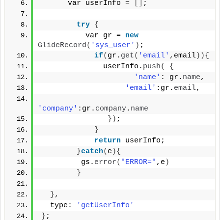
      var userInfo = 
[]
;
try
{
          var gr = 
new
GlideRecord
(
'sys_user'
)
;
if
(
gr.
get
(
'email'
,email
)){
              userInfo.
push
(
{
'name'
: gr.
name
,
'email'
:gr.
email
,
'company'
:gr.
company
.
name
})
;
}
return
 userInfo;
}
catch
(
e
){
         gs.
error
(
"ERROR="
,e
)
}
}
,
  type: 
'getUserInfo'
}
;