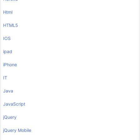
Html
HTML5
IOS
ipad
iPhone
IT
Java
JavaScript
jQuery
jQuery Mobile