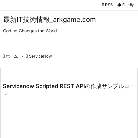

RSS
Feedly

メニュ
最新IT技術情報_arkgame.com

Coding Changes the World
サイド

前へ

ホーム
>

ServiceNow

次へ

検索
Servicenow Scripted REST APIの作成サンプルコー
ド