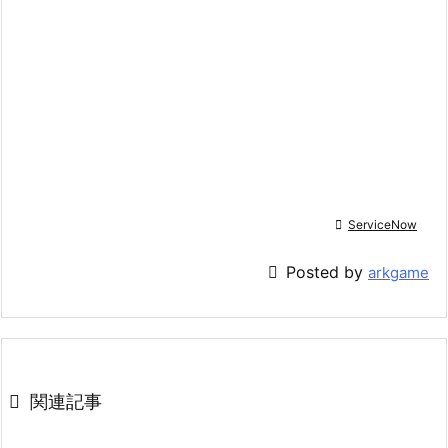

ServiceNow

Posted by
arkgame

関連記事