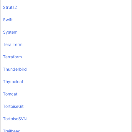
Struts2
Swift
System
Tera Term
Terraform
Thunderbird
Thymeleaf
Tomcat
TortoiseGit
TortoiseSVN
Trailhead