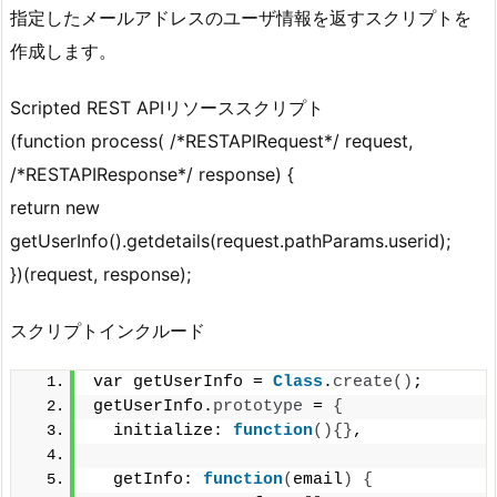
指定したメールアドレスのユーザ情報を返すスクリプトを
作成します。
Scripted REST APIリソーススクリプト
(function process( /*RESTAPIRequest*/ request,
/*RESTAPIResponse*/ response) {
return new
getUserInfo().getdetails(request.pathParams.userid);
})(request, response);
スクリプトインクルード
var getUserInfo = 
Class
.
create
()
;
getUserInfo.
prototype
 = 
{
  initialize: 
function
(){}
,
  getInfo: 
function
(
email
)
{