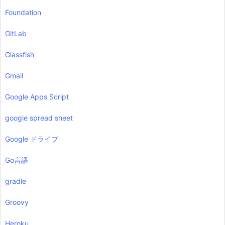
Foundation
GitLab
Glassfish
Gmail
Google Apps Script
google spread sheet
Google ドライブ
Go言語
gradle
Groovy
Heroku