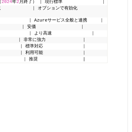
（
2024
年
2
月終了） 
|
 現行標準               
|
           
|
 オプションで有効化          
          
|
 Azureサービス全般と連携     
|
        
|
 安価                 
|
           
|
 より高速               
|
       
|
 非常に強力              
|
        
|
 標準対応               
|
        
|
 利用可能               
|
        
|
 推奨                 |