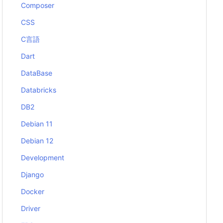
Composer
CSS
C言語
Dart
DataBase
Databricks
DB2
Debian 11
Debian 12
Development
Django
Docker
Driver