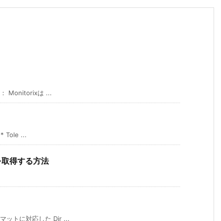
itorixは ...
le ...
スを取得する方法
に対応した Dir ...