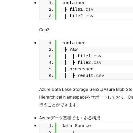
container
 ├ file1.
csv
 ├ file2.
csv
Gen2
container
 ├ raw
 │  ├ file1.
csv
 │  ├ file2.
csv
 ├ processed
 │  ├ result.
csv
Azure Data Lake Storage Gen2はAzur
Hierarchical Namespaceをサポートしており
行うことができます。
Azureデータ基盤でよくある構成
Data Source
    ↓