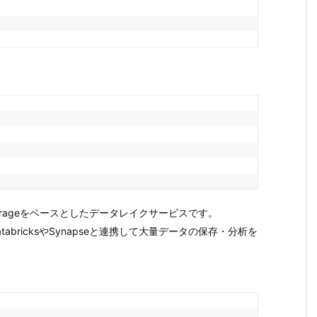
e Blob Storageをベースとしたデータレイクサービスです。
、DatabricksやSynapseと連携して大量データの保存・分析を