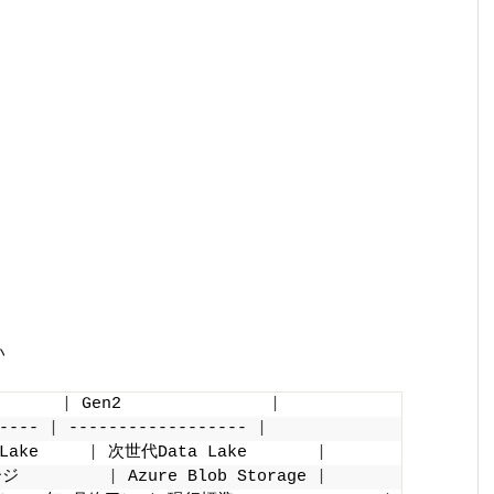
い
       
|
 Gen2               
|
---- 
|
 ------------------ 
|
Lake     
|
 次世代Data Lake       
|
         
|
 Azure Blob Storage 
|