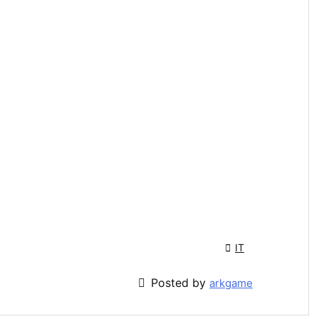

IT

Posted by
arkgame