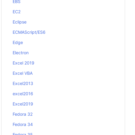
EBS
EC2
Eclipse
ECMAScript/ES6
Edge
Electron
Excel 2019
Excel VBA
Excel2013
excel2016
Excel2019
Fedora 32
Fedora 34
Fedora 35