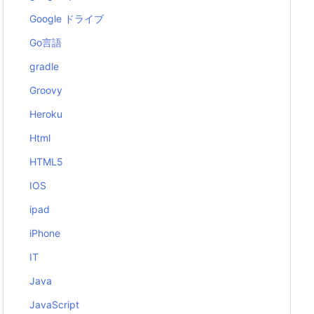
Google ドライブ
Go言語
gradle
Groovy
Heroku
Html
HTML5
IOS
ipad
iPhone
IT
Java
JavaScript