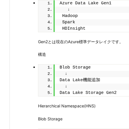
Azure Data Lake Gen1
   ↓
 Hadoop
 Spark
 HDInsight
Gen2とは現在のAzure標準データレイクです。
構造
Blob Storage
  ↓
Data Lake機能追加
  ↓
Data Lake Storage Gen2
Hierarchical Namespace(HNS)
Blob Storage