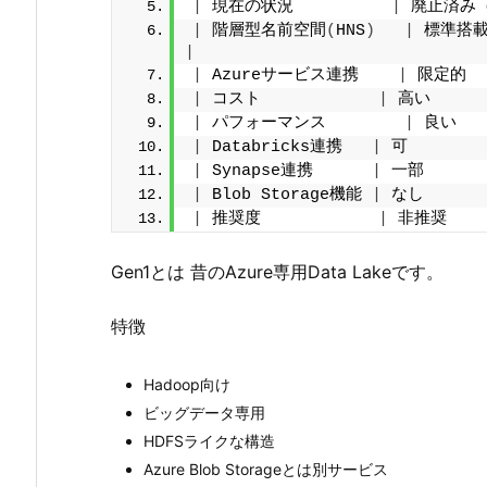
|
 現在の状況          
|
 廃止済み
|
 階層型名前空間
(
HNS
)
|
 標準搭載 
|
|
 Azureサービス連携    
|
 限定的   
|
 コスト            
|
 高い      
|
 パフォーマンス        
|
 良い   
|
 Databricks連携   
|
 可        
|
 Synapse連携      
|
 一部      
|
 Blob Storage機能 
|
 なし      
|
 推奨度            
|
 非推奨     
Gen1とは 昔のAzure専用Data Lakeです。
特徴
Hadoop向け
ビッグデータ専用
HDFSライクな構造
Azure Blob Storageとは別サービス