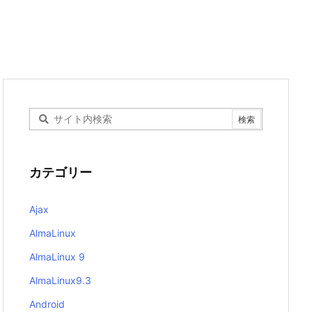
カテゴリー
Ajax
AlmaLinux
AlmaLinux 9
AlmaLinux9.3
Android