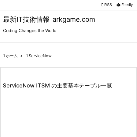

RSS
Feedly

メニュ
最新IT技術情報_arkgame.com

Coding Changes the World
サイド

前へ

ホーム
>

ServiceNow

次へ

検索
ServiceNow ITSM の主要基本テーブル一覧