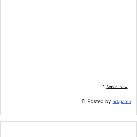

ServiceNow

Posted by
arkgame