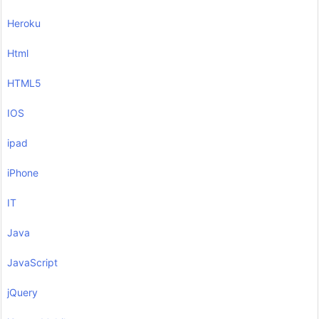
Heroku
Html
HTML5
IOS
ipad
iPhone
IT
Java
JavaScript
jQuery