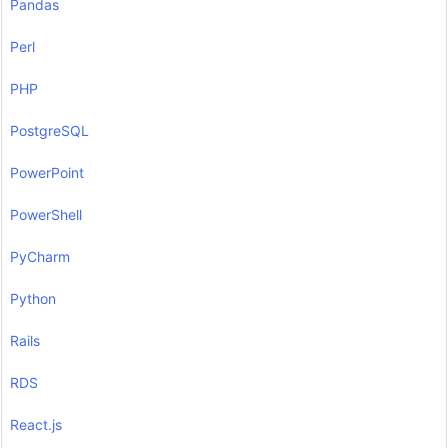
Pandas
Perl
PHP
PostgreSQL
PowerPoint
PowerShell
PyCharm
Python
Rails
RDS
React.js