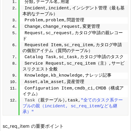
分類,テーブル名,用途
Incident,incident,インシデント管理（最も基
本的なテーブル）
Problem,problem,問題管理
Change,change_request,変更管理
Request,sc_request,カタログ申請の親レコー
ド
Requested Item,sc_req_item,カタログ申請
の個別アイテム（質問のテーブル）
Catalog Task,sc_task,カタログ申請のタスク
Service Request,sc_req_item（主）,サービ
スリクエスト全般
Knowledge,kb_knowledge,ナレッジ記事
Asset,alm_asset,資産管理
Configuration Item,cmdb_ci,CMDB（構成ア
イテム）
Task
(
親テーブル
)
,task,
"全てのタスク系テー
ブルの親（incident, sc_req_itemなども継
承）"
sc_req_item の重要ポイント