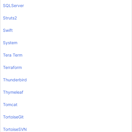
SQLServer
Struts2
Swift
System
Tera Term
Terraform
Thunderbird
Thymeleaf
Tomcat
TortoiseGit
TortoiseSVN