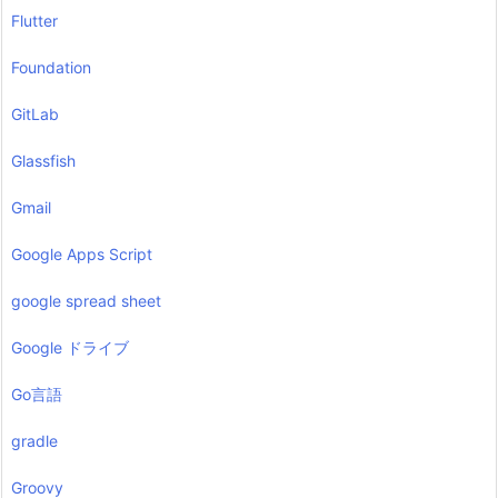
Flutter
Foundation
GitLab
Glassfish
Gmail
Google Apps Script
google spread sheet
Google ドライブ
Go言語
gradle
Groovy