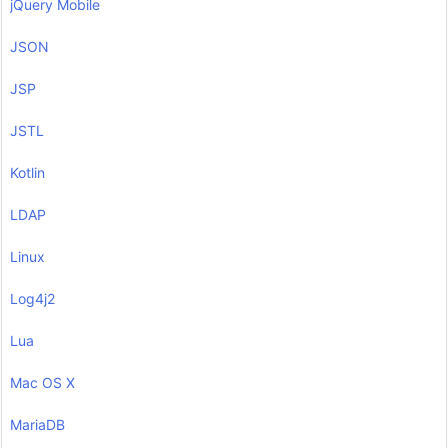
jQuery Mobile
JSON
JSP
JSTL
Kotlin
LDAP
Linux
Log4j2
Lua
Mac OS X
MariaDB