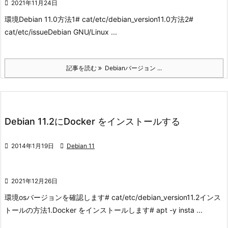

2021年11月24日
環境
Debian 11.0
方法1
# cat/etc/debian_version
11.0
方法2
#
cat/etc/issue
Debian GNU/Linux ...
記事を読む
Debianバージョン ...
Debian 11.2にDocker をインストールする

2014年1月19日

Debian 11

2021年12月26日
環境
osバージョンを確認します
# cat/etc/debian_version
11.2
インス
トールの方法
1.Docker をインストールします
# apt -y insta ...