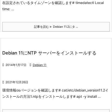
在設定されているタイムゾーンを確認します
# timedatectl Local
time: ...
記事を読む
Debian 11.2にタ ...
Debian 11にNTP サーバーをインストールする

2014年1月17日

Debian 11

2021年12月26日
環境情報
osバージョンを確認します
# cat/etc/debian_version
11.2
イ
ンストールの方法
1.ntpをインストールします
# apt -y install ...