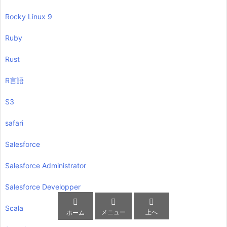
Rocky Linux 9
Ruby
Rust
R言語
S3
safari
Salesforce
Salesforce Administrator
Salesforce Developper



Scala
メニュー
上へ
ホーム