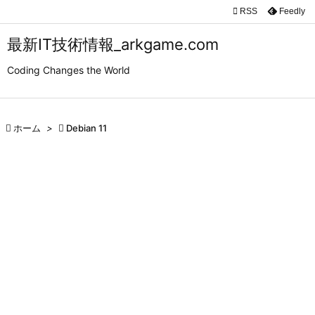

RSS
Feedly

メニュ
最新IT技術情報_arkgame.com

Coding Changes the World
サイド

前へ

ホーム
>

Debian 11

次へ

検索