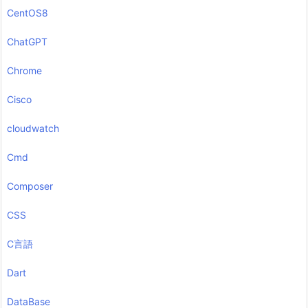
CentOS8
ChatGPT
Chrome
Cisco
cloudwatch
Cmd
Composer
CSS
C言語
Dart
DataBase