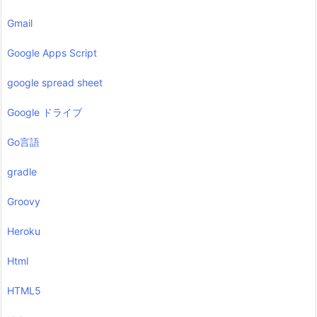
Gmail
Google Apps Script
google spread sheet
Google ドライブ
Go言語
gradle
Groovy
Heroku
Html
HTML5