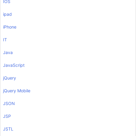
IOS
ipad
iPhone
IT
Java
JavaScript
jQuery
jQuery Mobile
JSON
JSP
JSTL